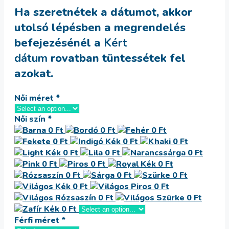
Ha szeretnétek a dátumot, akkor
utolsó lépésben a megrendelés
befejezésénél a
Kért
dátum
rovatban tüntessétek fel
azokat.
Női méret
*
Női szín
*
Férfi méret
*