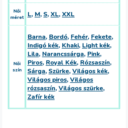
Női
L
,
M
,
S
,
XL
,
XXL
méret
Barna
,
Bordó
,
Fehér
,
Fekete
,
Indigó kék
,
Khaki
,
Light kék
,
Lila
,
Narancssárga
,
Pink
,
Piros
,
Royal Kék
,
Rózsaszín
,
Női
szín
Sárga
,
Szürke
,
Világos kék
,
Világos piros
,
Világos
rózsaszín
,
Világos szürke
,
Zafír kék