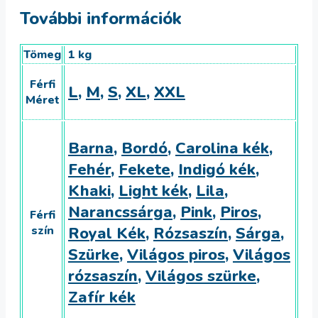
További információk
Tömeg
1 kg
Férfi
L
,
M
,
S
,
XL
,
XXL
Méret
Barna
,
Bordó
,
Carolina kék
,
Fehér
,
Fekete
,
Indigó kék
,
Khaki
,
Light kék
,
Lila
,
Narancssárga
,
Pink
,
Piros
,
Férfi
szín
Royal Kék
,
Rózsaszín
,
Sárga
,
Szürke
,
Világos piros
,
Világos
rózsaszín
,
Világos szürke
,
Zafír kék