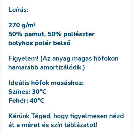
Leírás:
270 g/m²
50% pamut, 50% poliészter
bolyhos polár belső
Figyelem! (Az anyag magas hőfokon
hamarabb amortizálódik.)
Ideális hőfok mosáshoz:
Színes: 30ºC
Fehér: 40ºC
Kérünk Téged, hogy figyelmesen nézd
át a méret és szín táblázatot!