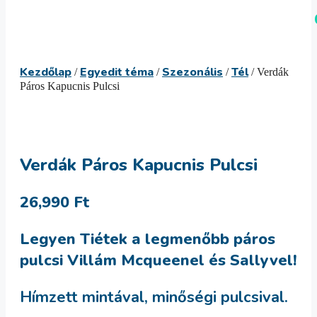
Kilépés
Menü
a
tartalomba
Kezdőlap
Egyedit téma
Szezonális
Tél
/
/
/
/ Verdák
Páros Kapucnis Pulcsi
Verdák Páros Kapucnis Pulcsi
26,990
Ft
Legyen Tiétek a legmenőbb páros
pulcsi Villám Mcqueenel és Sallyvel!
Hímzett mintával, minőségi pulcsival.