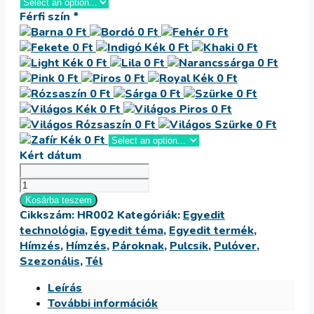
Férfi szín
*
Kért dátum
Verdák
Páros
Kosárba teszem
Cikkszám:
HR002
Kategóriák:
Egyedit
Kapucnis
technológia
,
Egyedit téma
,
Egyedit termék
,
Pulcsi
Hímzés
,
Hímzés
,
Pároknak
,
Pulcsik
,
Pulóver
,
mennyiség
Szezonális
,
Tél
Leírás
További információk