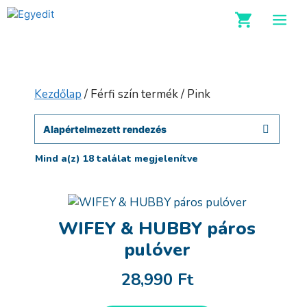
Kilépés
M
a
tartalomba
Kezdőlap
/ Férfi szín termék / Pink
Mind a(z) 18 találat megjelenítve
WIFEY & HUBBY páros
pulóver
28,990
Ft