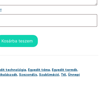
!
Kosárba teszem
dit technológia
,
Egyedit téma
,
Egyedit termék
,
ikulászsák
,
Szezonális
,
Szublimáció
,
Tél
,
Ünnepi