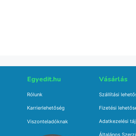
Mama hímzett téli
Gr
sapi
3,490
Ft
Select options
Egyedit.hu
Vásárlás​
Rólunk
Szállítási lehet
Karrierlehetőség
Fizetési lehető
Adatkezelési tá
Viszonteladóknak
Általános Szerz