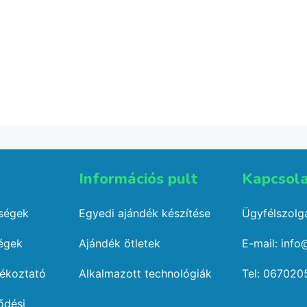
incs egyetem
Keriapu hímzet
pulóver
sapi
13,500
Ft
3,490
Ft
Select options
Select option
Információs pult​
Kapcsola
őségek
Egyedi ajándék készítése
Ügyfélszolgá
ségek
Ajándék ötletek
E-mail: info
jékoztató
Alkalmazott technológiák
Tel: 067020
ődési