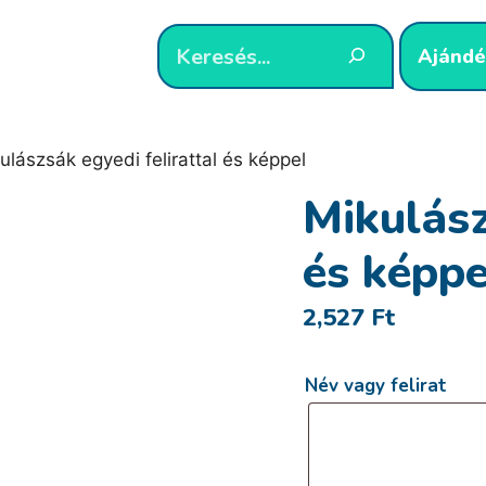
Ajándé
ulászsák egyedi felirattal és képpel
Mikulász
és képpe
2,527
Ft
Név vagy felirat