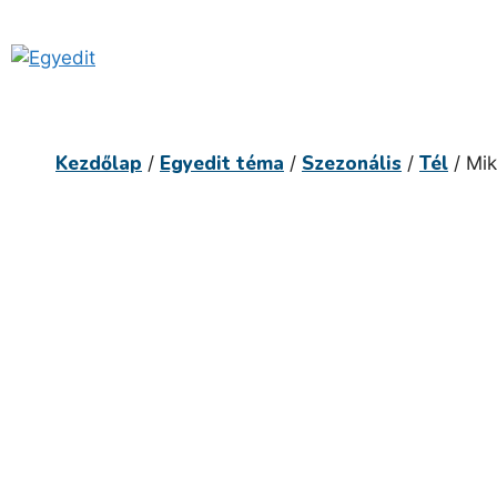
Kilépés
a
tartalomba
Kezdőlap
Egyedit téma
Szezonális
Tél
/
/
/
/ Mik