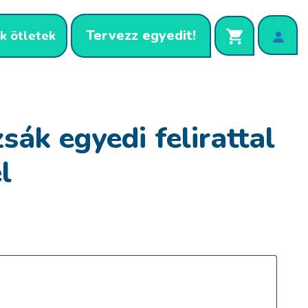
Tervezz egyedit!
k ötletek
sák egyedi felirattal
l