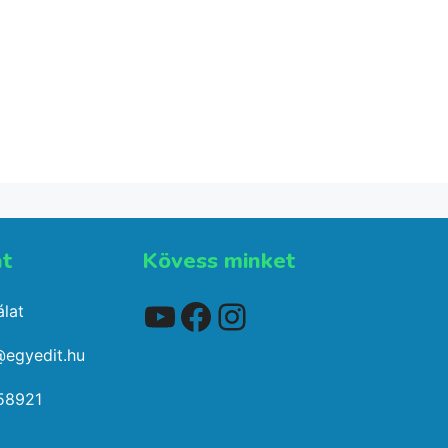
t téli
s
t​
Kövess minket
YouTube
Facebook
Instagram
lat
@egyedit.hu
58921