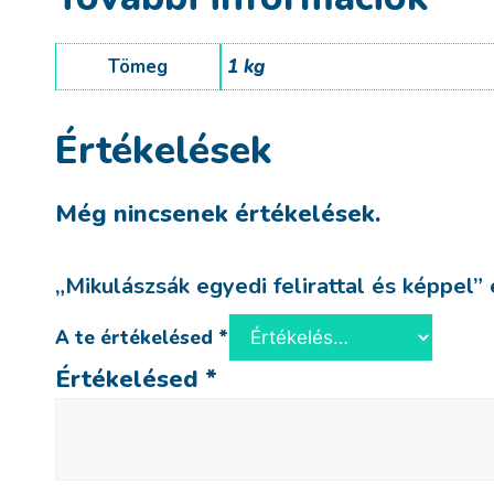
Tömeg
1 kg
Értékelések
Még nincsenek értékelések.
„Mikulászsák egyedi felirattal és képpel”
A te értékelésed
*
Értékelésed
*