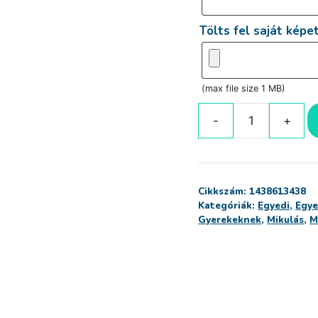
Tölts fel saját képet
(max file size 1 MB)
Mikulászsák
egyedi
felirattal
és
Cikkszám:
1438613438
képpel
Kategóriák:
Egyedi
,
Egye
mennyiség
Gyerekeknek
,
Mikulás
,
M