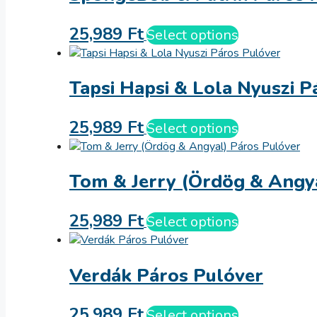
25,989
Ft
Select options
Tapsi Hapsi & Lola Nyuszi P
25,989
Ft
Select options
Tom & Jerry (Ördög & Angy
25,989
Ft
Select options
Verdák Páros Pulóver
25,989
Ft
Select options