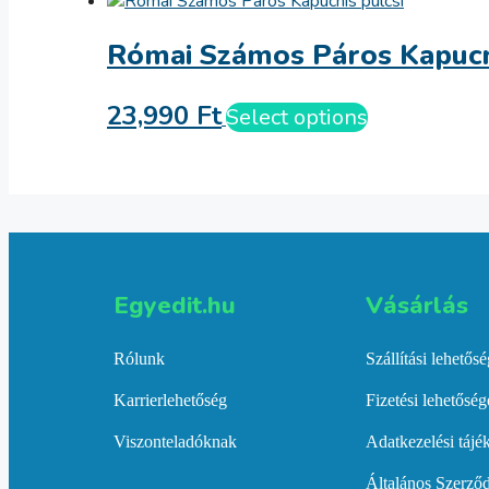
Római Számos Páros Kapucni
23,990
Ft
Select options
Egyedit.hu
Vásárlás​
Rólunk
Szállítási lehetős
Karrierlehetőség
Fizetési lehetősé
Viszonteladóknak
Adatkezelési tájé
Általános Szerződ