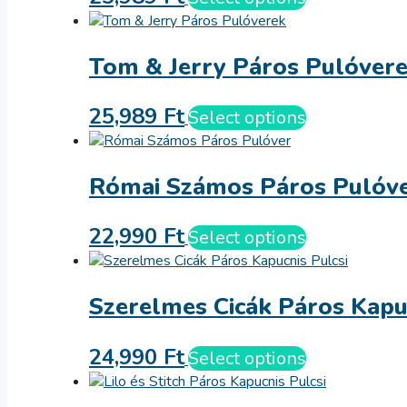
Tom & Jerry Páros Pulóver
25,989
Ft
Select options
Római Számos Páros Pulóv
22,990
Ft
Select options
Szerelmes Cicák Páros Kapuc
24,990
Ft
Select options