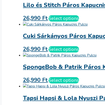
Lilo és Stitch Páros Kapucni
26,990
Ft
Select options
Cuki Sárkányos Páros Kapuc
26,990
Ft
Select options
SpongeBob & Patrik Páros K
26,990
Ft
Select options
Tapsi Hapsi & Lola Nyuszi P