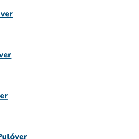
ver
ver
er
Pulóver