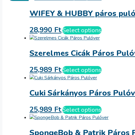
WIFEY & HUBBY páros puló
28,990
Ft
Select options
Szerelmes Cicák Páros Puló
25,989
Ft
Select options
Cuki Sárkányos Páros Pulóv
25,989
Ft
Select options
SpongeBob & Patrik Páros 