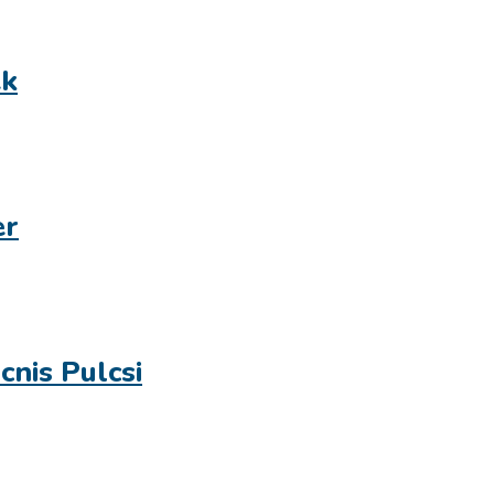
ek
er
nis Pulcsi