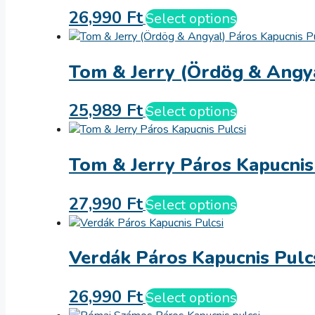
26,990
Ft
Select options
Tom & Jerry (Ördög & Angya
25,989
Ft
Select options
Tom & Jerry Páros Kapucnis
27,990
Ft
Select options
Verdák Páros Kapucnis Pulc
26,990
Ft
Select options