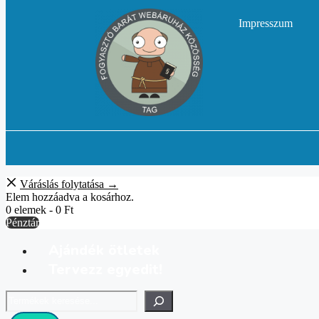
Impresszum
Váráslás folytatása →
Elem hozzáadva a kosárhoz.
0 elemek -
0
Ft
Pénztár
Ajándék ötletek
Tervezz egyedit!
Keresés