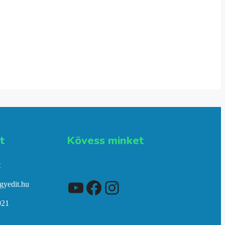
​
Kövess minket
t
YouTube
Facebook
Instagram
gyedit.hu
921