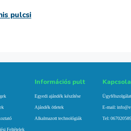
s pulcsi
Információs pult​
Kapcsolat
égek
Egyedi ajándék készítése
Ügyfélszolgála
gek
Ajándék ötletek
E-mail: info@e
koztató
Alkalmazott technológiák
Tel: 06702058
ési Feltételek