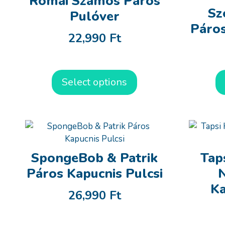
Római Számos Páros
Sz
Pulóver
Páros
22,990
Ft
Select options
SpongeBob & Patrik
Tap
Páros Kapucnis Pulcsi
N
Ka
26,990
Ft