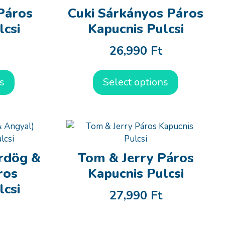
 Páros
Cuki Sárkányos Páros
lcsi
Kapucnis Pulcsi
26,990
Ft
s
Select options
rdög &
Tom & Jerry Páros
ros
Kapucnis Pulcsi
lcsi
27,990
Ft