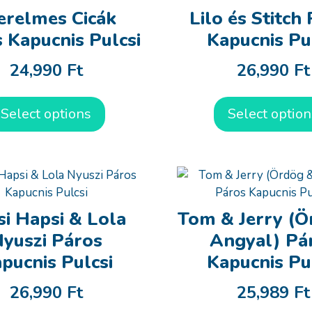
erelmes Cicák
Lilo és Stitch
 Kapucnis Pulcsi
Kapucnis Pu
24,990
Ft
26,990
Ft
Select options
Select option
si Hapsi & Lola
Tom & Jerry (Ö
yuszi Páros
Angyal) Pá
pucnis Pulcsi
Kapucnis Pu
26,990
Ft
25,989
Ft