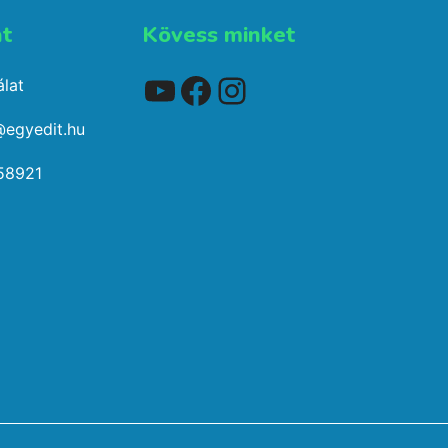
t​
Kövess minket
YouTube
Facebook
Instagram
lat
@egyedit.hu
58921