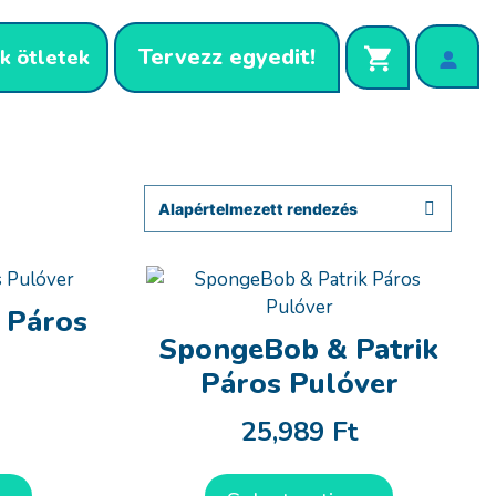
Tervezz egyedit!
k ötletek
 Páros
SpongeBob & Patrik
Páros Pulóver
25,989
Ft