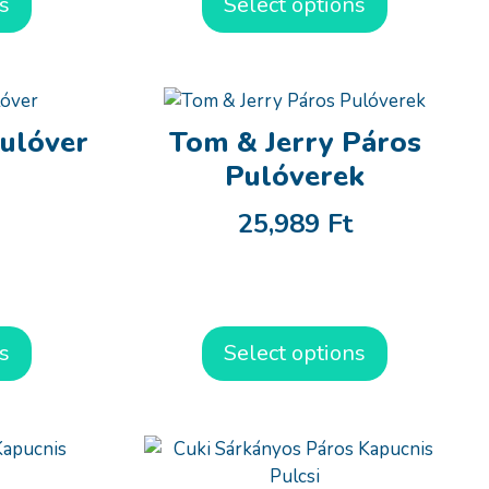
s
Select options
ulóver
Tom & Jerry Páros
Pulóverek
25,989
Ft
s
Select options