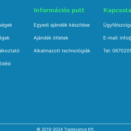
Információs pult​
Kapcsola
őségek
Egyedi ajándék készítése
Ügyfélszolgá
ségek
Ajándék ötletek
E-mail: info
jékoztató
Alkalmazott technológiák
Tel: 067020
ődési
© 2019-2024 Tradevance Kft.