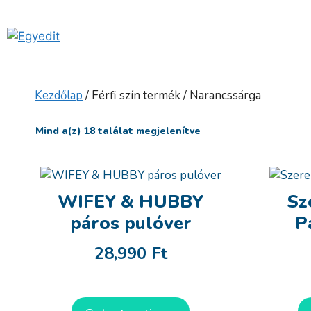
Kilépés
a
tartalomba
Kezdőlap
/ Férfi szín termék / Narancssárga
Mind a(z) 18 találat megjelenítve
WIFEY & HUBBY
Sz
páros pulóver
P
28,990
Ft