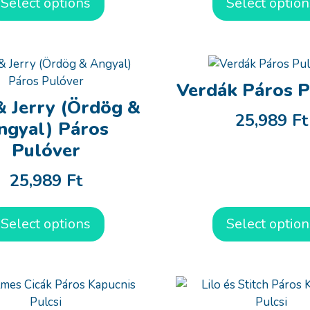
Select options
Select option
Verdák Páros P
 Jerry (Ördög &
25,989
Ft
ngyal) Páros
Pulóver
25,989
Ft
Select options
Select option