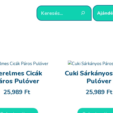
Ajándé
erelmes Cicák
Cuki Sárkányos
áros Pulóver
Pulóver
25,989
Ft
25,989
Ft