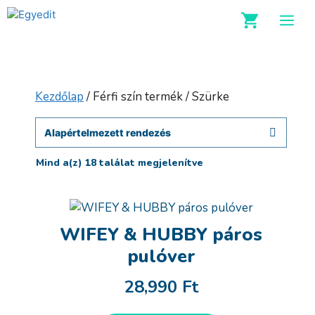
Kilépés
M
a
tartalomba
Kezdőlap
/ Férfi szín termék / Szürke
Mind a(z) 18 találat megjelenítve
WIFEY & HUBBY páros
pulóver
28,990
Ft