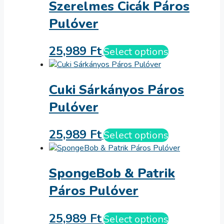
Szerelmes Cicák Páros
Pulóver
25,989
Ft
Select options
Cuki Sárkányos Páros
Pulóver
25,989
Ft
Select options
SpongeBob & Patrik
Páros Pulóver
25,989
Ft
Select options