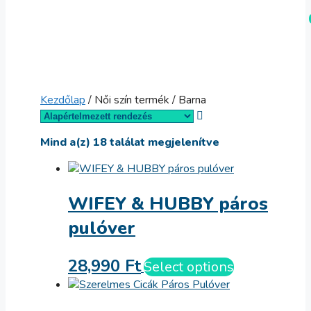
Kilépés
Menü
a
tartalomba
Kezdőlap
/ Női szín termék / Barna
Mind a(z) 18 találat megjelenítve
WIFEY & HUBBY páros
pulóver
28,990
Ft
Select options