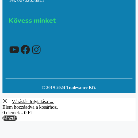
Tel: 06702058921
Kövess minket
YouTube
Facebook
Instagram
© 2019-2024 Tradevance Kft.
Váráslás folytatása →
Elem hozzáadva a kosárhoz.
0 elemek -
0
Ft
Pénztár