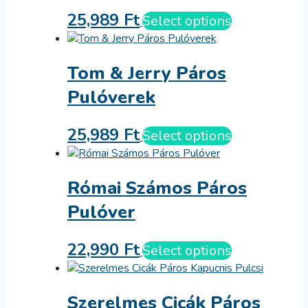
25,989
Ft
Select options
Tom & Jerry Páros
Pulóverek
25,989
Ft
Select options
Római Számos Páros
Pulóver
22,990
Ft
Select options
Szerelmes Cicák Páros