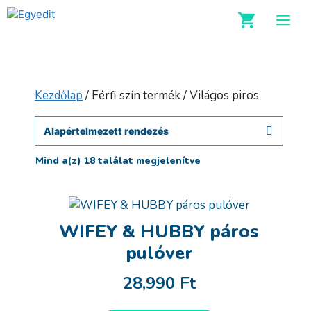
Kilépés
M
a
tartalomba
Kezdőlap
/ Férfi szín termék / Világos piros
Mind a(z) 18 találat megjelenítve
WIFEY & HUBBY páros
pulóver
28,990
Ft