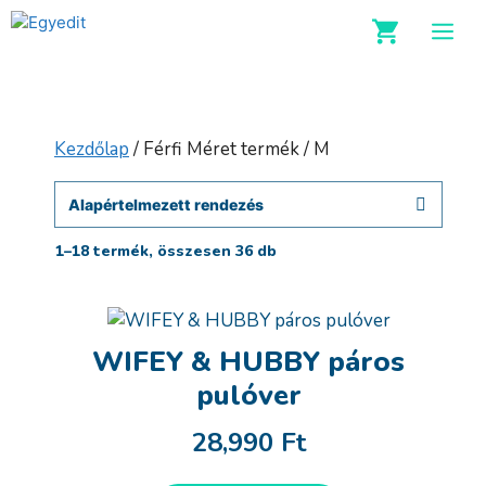
Kilépés
M
a
tartalomba
Kezdőlap
/ Férfi Méret termék / M
1–18 termék, összesen 36 db
WIFEY & HUBBY páros
pulóver
28,990
Ft