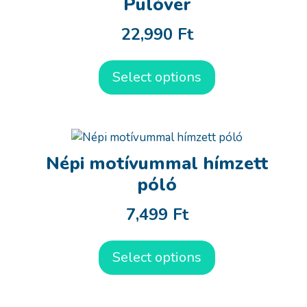
Pulóver
22,990
Ft
Select options
Népi motívummal hímzett
póló
7,499
Ft
Select options