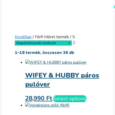
Kilépés
Menü
a
tartalomba
Kezdőlap
/ Férfi Méret termék / S
1–18 termék, összesen 36 db
WIFEY & HUBBY páros
pulóver
28,990
Ft
Select options