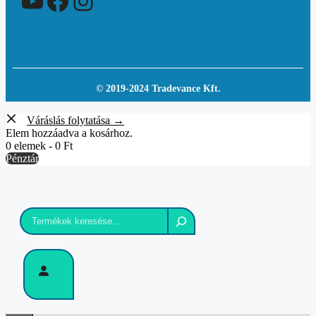
YouTube
Facebook
Instagram
© 2019-2024 Tradevance Kft.
Váráslás folytatása →
Elem hozzáadva a kosárhoz.
0 elemek -
0
Ft
Pénztár
Keresés