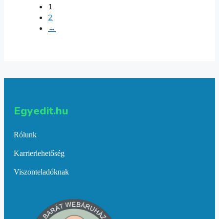
1
2
→
Egyedit.hu
Rólunk
Karrierlehetőség
Viszonteladóknak