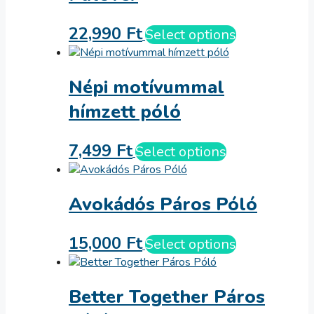
22,990
Ft
Select options
Népi motívummal
hímzett póló
7,499
Ft
Select options
Avokádós Páros Póló
15,000
Ft
Select options
Better Together Páros