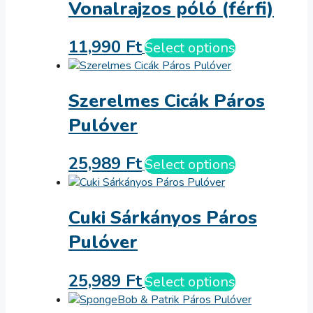
Vonalrajzos póló (férfi)
11,990
Ft
Select options
Szerelmes Cicák Páros
Pulóver
25,989
Ft
Select options
Cuki Sárkányos Páros
Pulóver
25,989
Ft
Select options