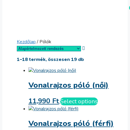
Kilépés
Menü
a
tartalomba
Kezdőlap
/ Pólók
1–18 termék, összesen 19 db
Vonalrajzos póló (női)
11,990
Ft
Select options
Vonalrajzos póló (férfi)