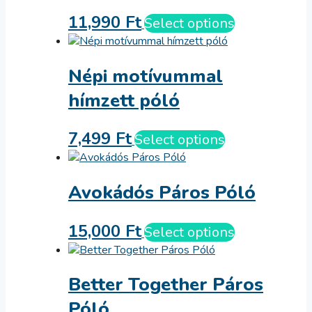
11,990
Ft
Select options
Népi motívummal
hímzett póló
7,499
Ft
Select options
Avokádós Páros Póló
15,000
Ft
Select options
Better Together Páros
Póló