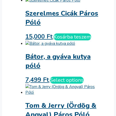
Szerelmes Cicák Páros
Póló
15,000
Ft
Kosárba teszem
Bátor, a gyáva kutya
póló
7,499
Ft
Select options
Tom & Jerry (Ördög &
Angyal) Páros Póló