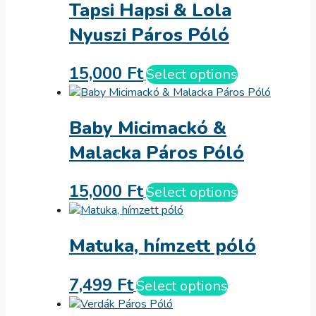
Tapsi Hapsi & Lola
Nyuszi Páros Póló
15,000
Ft
Select options
Baby Micimackó &
Malacka Páros Póló
15,000
Ft
Select options
Matuka, hímzett póló
7,499
Ft
Select options