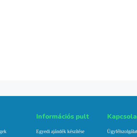
Információs pult​
Kapcsolat
égek
Egyedi ajándék készítése
Ügyfélszolgála