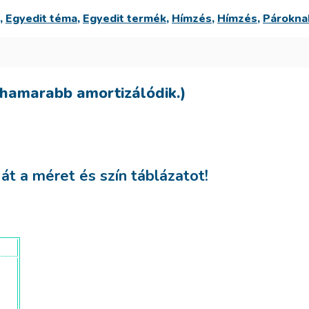
,
Egyedit téma
,
Egyedit termék
,
Hímzés
,
Hímzés
,
Párokna
hamarabb amortizálódik.)
t a méret és szín táblázatot!