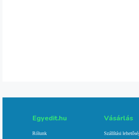
2 gyerekes póló
6,236
Ft
Select options
1 gyerekes póló
6,236
Ft
Select options
Egyedit.hu
Vásárlás​
Rólunk
Szállítási lehetős