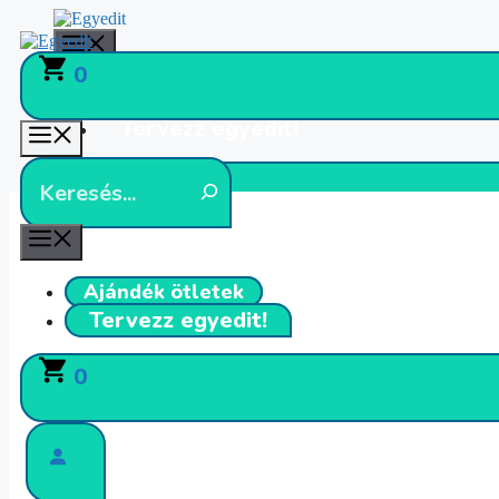
Kilépés
a
Menü
tartalomba
0
Ajándék ötletek
Tervezz egyedit!
Menü
0
Menü
Ajándék ötletek
Tervezz egyedit!
0
Kezdőlap
Egyedit termék
Póló
/
/
/ Cuki Sárkányos Pá