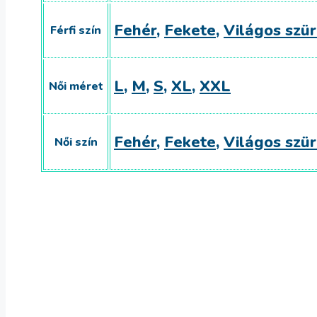
Fehér
,
Fekete
,
Világos szü
Férfi szín
L
,
M
,
S
,
XL
,
XXL
Női méret
Fehér
,
Fekete
,
Világos szü
Női szín
2 gyerekes póló
6,236
Ft
Select options