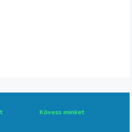
​
Kövess minket
t