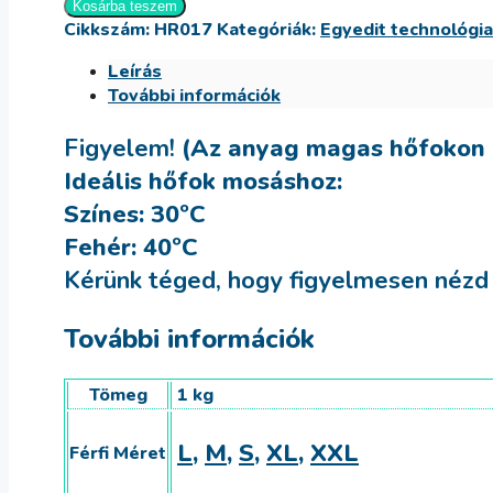
Sárkányos
Kosárba teszem
Cikkszám:
HR017
Kategóriák:
Egyedit technológia
Páros
Póló
Leírás
mennyiség
További információk
Figyelem!
(Az anyag magas hőfokon 
Ideális hőfok mosáshoz:
Színes: 30ºC
Fehér: 40ºC
Kérünk téged, hogy figyelmesen nézd á
További információk
Tömeg
1 kg
L
,
M
,
S
,
XL
,
XXL
Férfi Méret