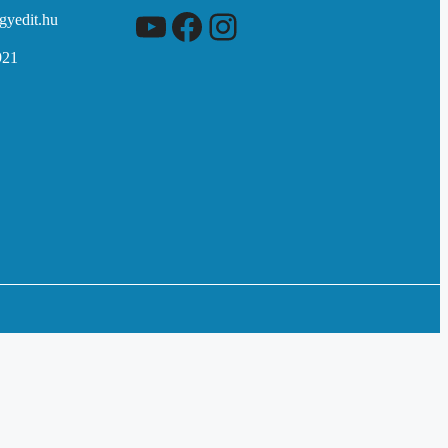
YouTube
Facebook
Instagram
gyedit.hu
921