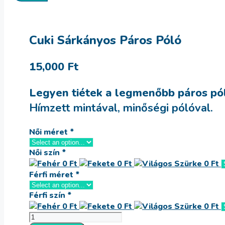
Cuki Sárkányos Páros Póló
15,000
Ft
Legyen tiétek a legmenőbb páros pól
Hímzett mintával, minőségi pólóval.
Női méret
*
Női szín
*
Férfi méret
*
Férfi szín
*
Cuki