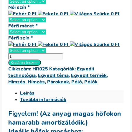
Női szín
*
Férfi méret
*
Férfi szín
*
Avokádós
Páros
Kosárba teszem
Cikkszám:
HR025
Kategóriák:
Egyedit
Póló
technológia
,
Egyedit téma
,
Egyedit termék
,
mennyiség
Hímzés
,
Hímzés
,
Pároknak
,
Póló
,
Pólók
Leírás
További információk
Figyelem!
(Az anyag magas hőfokon
hamarabb amortizálódik.)
Ideális hőfok mosáshoz: