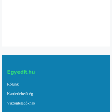
6,236
Ft
Select options
1 gyerekes póló
6,236
Ft
Select options
Egyedit.hu
Rólunk
Karrierlehetőség
Viszonteladóknak