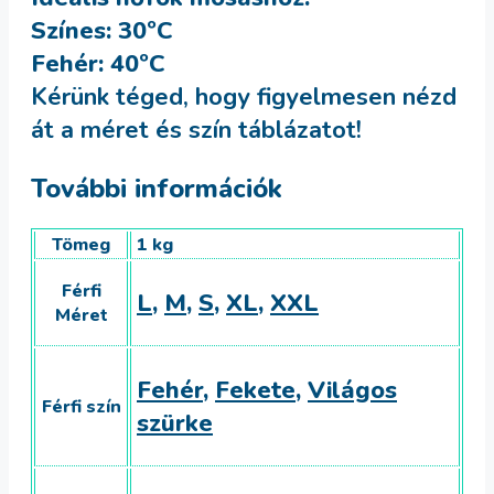
Színes: 30ºC
Fehér: 40ºC
Kérünk téged, hogy figyelmesen nézd
át a méret és szín táblázatot!
További információk
Tömeg
1 kg
Férfi
L
,
M
,
S
,
XL
,
XXL
Méret
Fehér
,
Fekete
,
Világos
Férfi szín
szürke