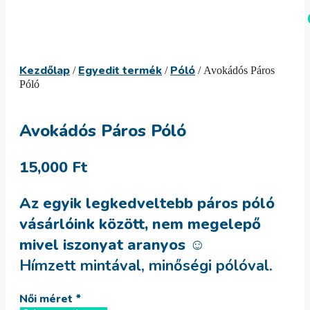
Kilépés
Menü
a
tartalomba
Kezdőlap
Egyedit termék
Póló
/
/
/ Avokádós Páros
Póló
Avokádós Páros Póló
15,000
Ft
Az egyik legkedveltebb páros póló
vásárlóink között, nem megelepő
mivel iszonyat aranyos ☺
Hímzett mintával, minőségi pólóval.
Női méret
*