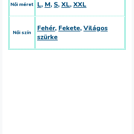
L
,
M
,
S
,
XL
,
XXL
Női méret
Fehér
,
Fekete
,
Világos
Női szín
szürke
2 gyerekes póló
6,236
Ft
Select options
2 gyerekes póló