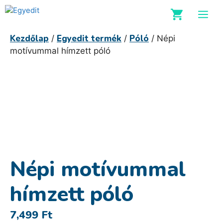
Kilépés
M
a
tartalomba
Kezdőlap
Egyedit termék
Póló
/
/
/ Népi
motívummal hímzett póló
Népi motívummal
hímzett póló
7,499
Ft