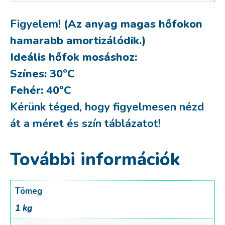
Figyelem!
(Az anyag magas hőfokon
hamarabb amortizálódik.)
Ideális hőfok mosáshoz:
Színes: 30ºC
Fehér: 40ºC
Kérünk téged, hogy figyelmesen nézd
át a méret és szín táblázatot!
További információk
Tömeg
1 kg