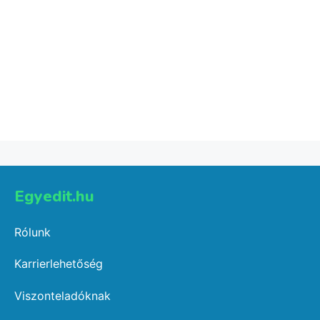
1 gyerekes póló
6,236
Ft
Select options
Egyedit.hu
Rólunk
Karrierlehetőség
Viszonteladóknak