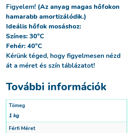
Figyelem!
(Az anyag magas hőfokon
hamarabb amortizálódik.)
Ideális hőfok mosáshoz:
Színes: 30ºC
Fehér: 40ºC
Kérünk téged, hogy figyelmesen nézd
át a méret és szín táblázatot!
További információk
Tömeg
1 kg
Férfi Méret