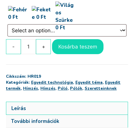
Kosárba teszem
Matuka,
hímzett
póló
mennyiség
Cikkszám:
HR019
Kategóriák:
Egyedit technológia
,
Egyedit téma
,
Egyedit
termék
,
Hímzés
,
Hímzés
,
Póló
,
Pólók
,
Szeretteinknek
Leírás
További információk