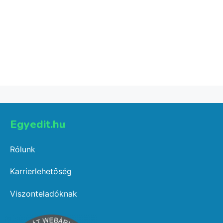
1 gyerekes póló
6,236
Ft
Select options
Egyedit.hu
Rólunk
Karrierlehetőség
Viszonteladóknak