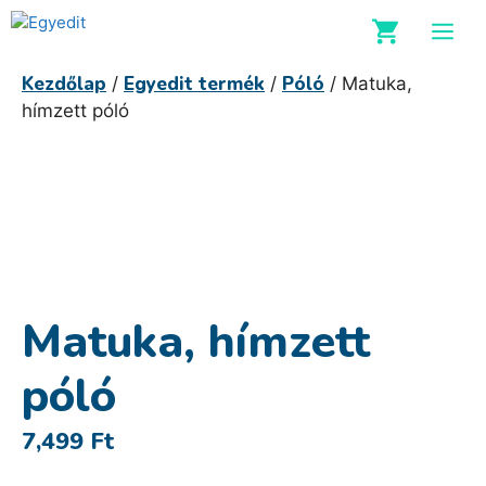
Kilépés
M
a
tartalomba
Kezdőlap
Egyedit termék
Póló
/
/
/ Matuka,
hímzett póló
Matuka, hímzett
póló
7,499
Ft