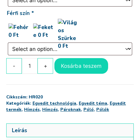
Férfi szín
*
Kosárba teszem
Baby
Micimackó
&
Malacka
Cikkszám:
HR020
Páros
Kategóriák:
Egyedit technológia
,
Egyedit téma
,
Egyedit
Póló
termék
,
Hímzés
,
Hímzés
,
Pároknak
,
Póló
,
Pólók
mennyiség
Leírás