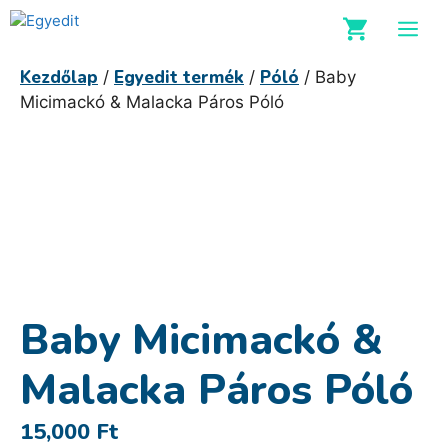
Kilépés
M
a
tartalomba
Kezdőlap
Egyedit termék
Póló
/
/
/ Baby
Micimackó & Malacka Páros Póló
Baby Micimackó &
Malacka Páros Póló
15,000
Ft