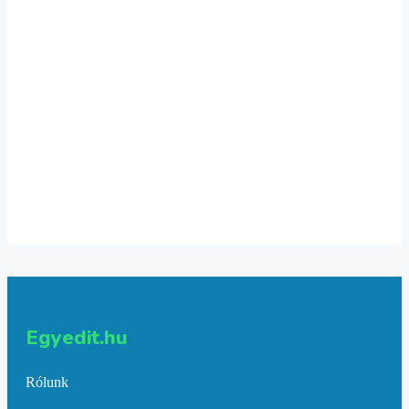
2 gyerekes vászontáska
4,001
Ft
Select options
1 gyerekes vászontáska
4,001
Ft
Select options
Egyedit.hu
Rólunk