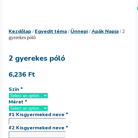
Kilépés
Menü
a
tartalomba
Kezdőlap
Egyedit téma
Ünnepi
Apák Napja
/
/
/
/ 2
gyerekes póló
2 gyerekes póló
6,236
Ft
Szín
*
Méret
*
#1 Kisgyermeked neve
*
#2 Kisgyermeked neve
*