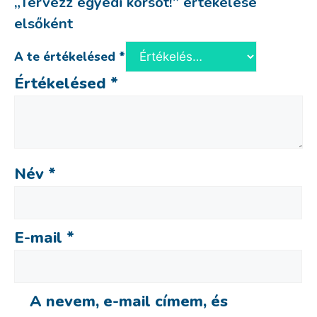
„Tervezz egyedi korsót!” értékelése
elsőként
A te értékelésed
*
Értékelésed
*
Név
*
E-mail
*
A nevem, e-mail címem, és