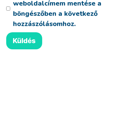
weboldalcímem mentése a
böngészőben a következő
hozzászólásomhoz.
Egyedi karácsonyfadísz (minta 1)
Ártartomá
1,130
Ft
–
1,511
Ft
1,130 Ft
Select options
-