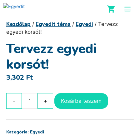
Kilépés
M
a
tartalomba
Kezdőlap
Egyedit téma
Egyedi
/
/
/ Tervezz
egyedi korsót!
Tervezz egyedi
korsót!
3,302
Ft
Kosárba teszem
Tervezz
egyedi
korsót!
mennyiség
Kategória:
Egyedi