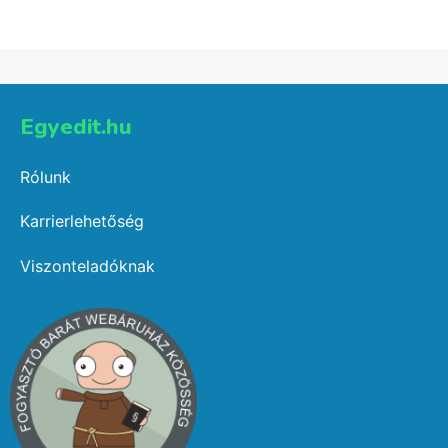
Select options
-
1,511 Ft
Egyedit.hu
Rólunk
Karrierlehetőség
Viszonteladóknak