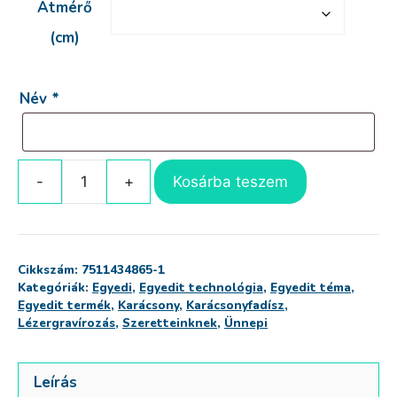
Átmérő
1,511 Ft
(cm)
Név
*
Kosárba teszem
Egyedi
karácsonyfadísz
(minta
3)
Cikkszám:
7511434865-1
mennyiség
Kategóriák:
Egyedi
,
Egyedit technológia
,
Egyedit téma
,
Egyedit termék
,
Karácsony
,
Karácsonyfadísz
,
Lézergravírozás
,
Szeretteinknek
,
Ünnepi
Leírás