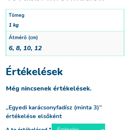
Tömeg
1 kg
Átmérő (cm)
6, 8, 10, 12
Értékelések
Még nincsenek értékelések.
„Egyedi karácsonyfadísz (minta 3)”
értékelése elsőként
A te értékelésed
*