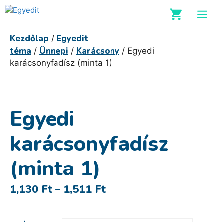
Kilépés
M
a
tartalomba
Kezdőlap
Egyedit
/
téma
Ünnepi
Karácsony
/
/
/ Egyedi
karácsonyfadísz (minta 1)
Egyedi
karácsonyfadísz
(minta 1)
Ártartomány:
1,130
Ft
–
1,511
Ft
1,130 Ft
-