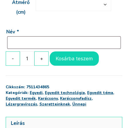
Átmérő
1,511 Ft
(cm)
Név
*
Kosárba teszem
Egyedi
karácsonyfadísz
(minta
1)
Cikkszám:
7511434865
mennyiség
Kategóriák:
Egyedi
,
Egyedit technológia
,
Egyedit téma
,
Egyedit termék
,
Karácsony
,
Karácsonyfadísz
,
Lézergravírozás
,
Szeretteinknek
,
Ünnepi
Leírás