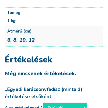
Tömeg
1 kg
Átmérő (cm)
6, 8, 10, 12
Értékelések
Még nincsenek értékelések.
„Egyedi karácsonyfadísz (minta 1)”
értékelése elsőként
A te értékelésed
*