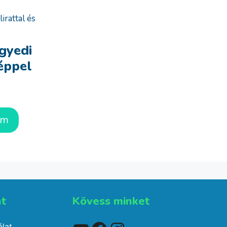
gyedi
képpel
em
t​
Kövess minket
lat