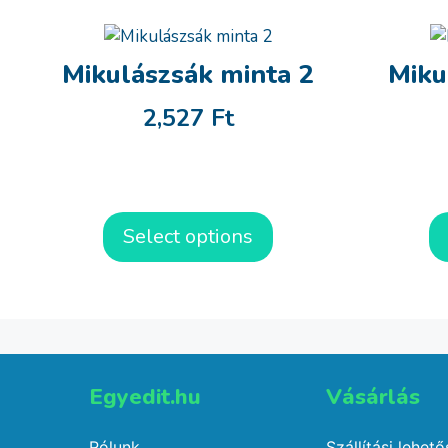
Mikulászsák minta 2
Miku
2,527
Ft
Select options
Egyedit.hu
Vásárlás​
Rólunk
Szállítási lehet