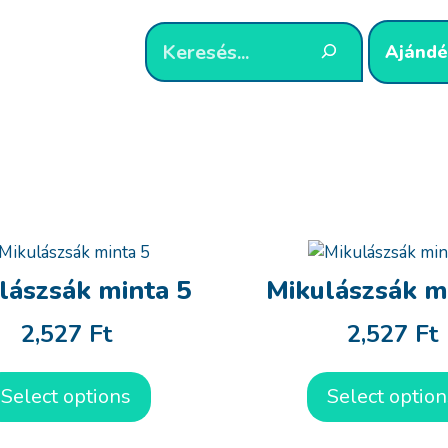
Ajándé
lászsák minta 5
Mikulászsák m
2,527
Ft
2,527
Ft
Select options
Select option