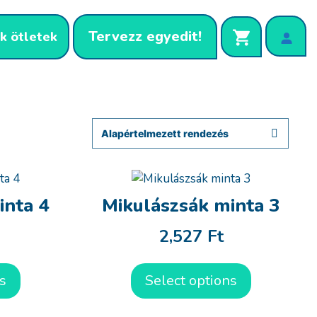
Tervezz egyedit!
k ötletek
inta 4
Mikulászsák minta 3
2,527
Ft
s
Select options