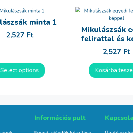
lászsák minta 1
Mikulászsák e
2,527
Ft
felirattal és 
2,527
Ft
Select options
Kosárba tesz
Információs pult​
Kapcsola
őségek
Egyedi ajándék készítése
Ügyfélszolgá