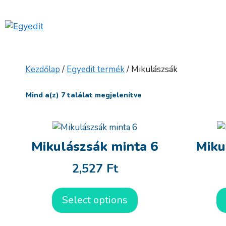
Kilépés
a
tartalomba
Kezdőlap
/
Egyedit termék
/ Mikulászsák
Mind a(z) 7 találat megjelenítve
Mikulászsák minta 6
Miku
2,527
Ft
Select options