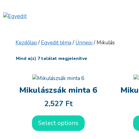
Kilépés
a
tartalomba
Kezdőlap
/
Egyedit téma
/
Ünnepi
/ Mikulás
Mind a(z) 7 találat megjelenítve
Mikulászsák minta 6
Miku
2,527
Ft
Select options