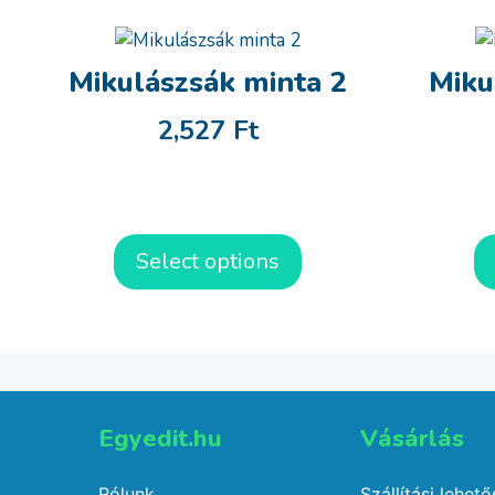
Mikulászsák minta 2
Miku
2,527
Ft
Select options
Egyedit.hu
Vásárlás​
Rólunk
Szállítási lehet