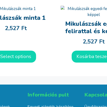
lászsák minta 1
Mikulászsák e
2,527
Ft
felirattal és 
2,527
Ft
Select options
Kosárba tesz
Információs pult​
Kapcsola
őségek
Egyedi ajándék készítése
Ügyfélszolgá