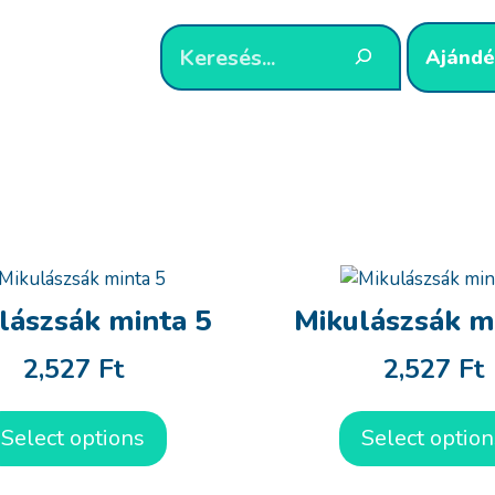
Ajándé
lászsák minta 5
Mikulászsák m
2,527
Ft
2,527
Ft
Select options
Select option