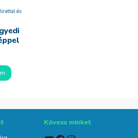
gyedi
képpel
em
t​
Kövess minket
lat