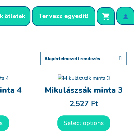
Tervezz egyedit!
k ötletek
inta 4
Mikulászsák minta 3
2,527
Ft
s
Select options