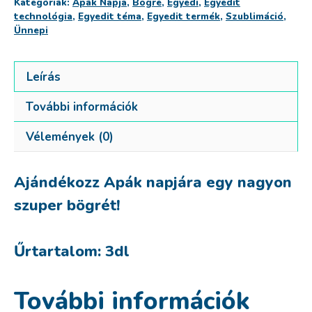
Kategóriák:
Apák Napja
,
Bögre
,
Egyedi
,
Egyedit
technológia
,
Egyedit téma
,
Egyedit termék
,
Szublimáció
,
Ünnepi
Leírás
További információk
Vélemények (0)
Ajándékozz Apák napjára egy nagyon
szuper bögrét!
Űrtartalom: 3dl
További információk