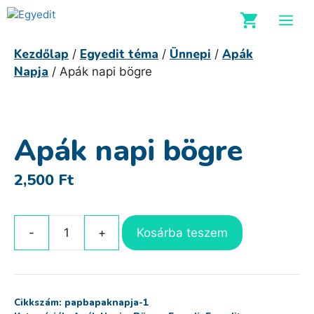
Kilépés
M
a
tartalomba
Kezdőlap
Egyedit téma
Ünnepi
Apák
/
/
/
Napja
/ Apák napi bögre
Apák napi bögre
2,500
Ft
Kosárba teszem
Apák
napi
bögre
mennyiség
Cikkszám:
papbapaknapja-1