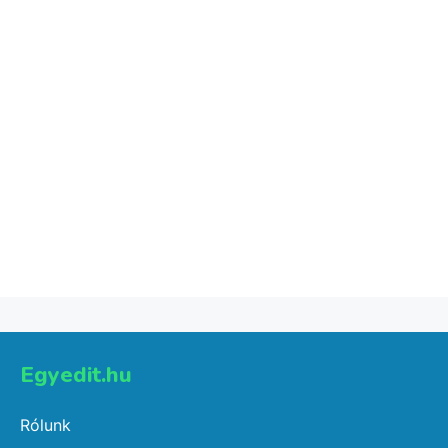
Select options
1 gyerekes vászontáska
4,001
Ft
Select options
Egyedit.hu
Rólunk