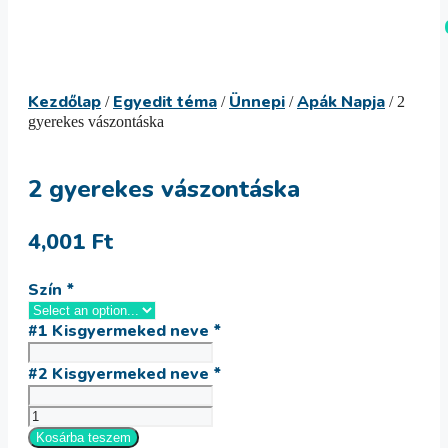
Kilépés
Menü
a
tartalomba
Kezdőlap
Egyedit téma
Ünnepi
Apák Napja
/
/
/
/ 2
gyerekes vászontáska
2 gyerekes vászontáska
4,001
Ft
Szín
*
#1 Kisgyermeked neve
*
#2 Kisgyermeked neve
*
2
gyerekes
Kosárba teszem