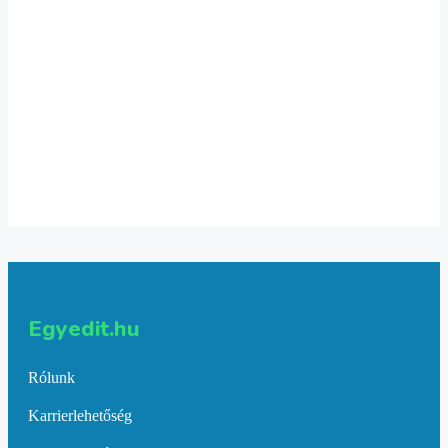
2 gyerekes póló
6,236
Ft
Select options
1 gyerekes vászontáska
4,001
Ft
Select options
Egyedit.hu
Rólunk
Karrierlehetőség