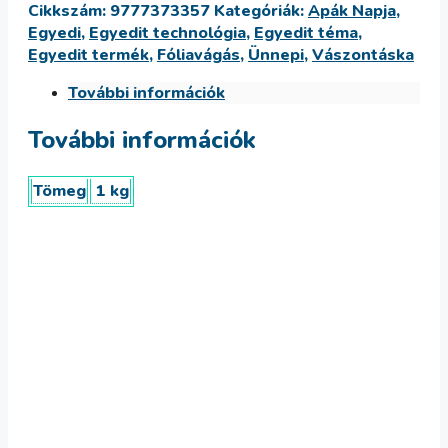
Cikkszám:
9777373357
Kategóriák:
Apák Napja
,
vászontáska
Egyedi
,
Egyedit technológia
,
Egyedit téma
,
mennyiség
Egyedit termék
,
Fóliavágás
,
Ünnepi
,
Vászontáska
További információk
További információk
Tömeg
1 kg
3 gyerekes póló
6,236
Ft
Select options