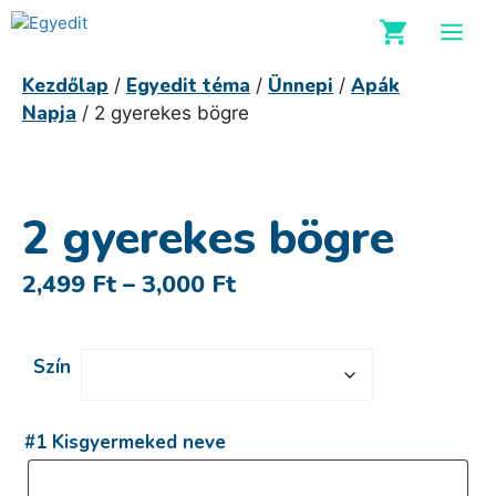
Kilépés
M
a
tartalomba
Kezdőlap
Egyedit téma
Ünnepi
Apák
/
/
/
Napja
/ 2 gyerekes bögre
2 gyerekes bögre
Ártartomány:
2,499
Ft
–
3,000
Ft
2,499 Ft
-
Szín
3,000 Ft
#1 Kisgyermeked neve