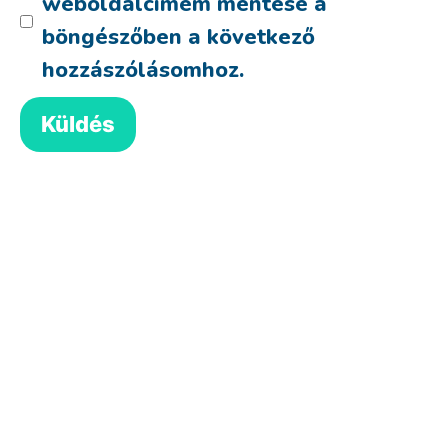
weboldalcímem mentése a
böngészőben a következő
hozzászólásomhoz.
2 gyerekes vászontáska
4,001
Ft
Select options