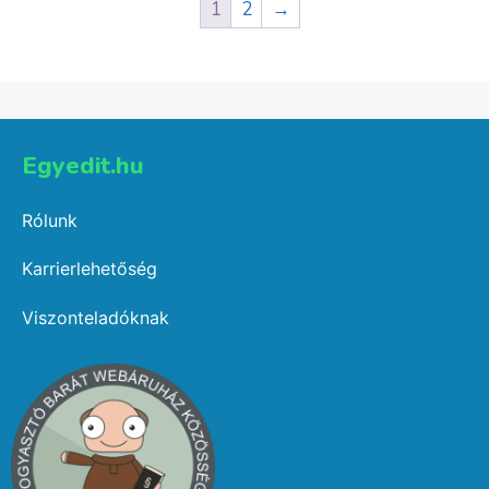
1
2
→
Egyedit.hu
Rólunk
Karrierlehetőség
Viszonteladóknak