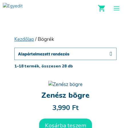
Kilépés
M
a
tartalomba
Kezdőlap
/ Bögrék
1–18 termék, összesen 28 db
Zenész bögre
3,990
Ft
Kosárba teszem