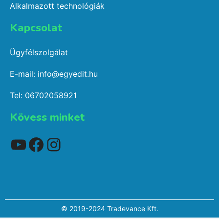
Alkalmazott technológiák
Kapcsolat​
Ügyfélszolgálat
E-mail: info@egyedit.hu
Tel: 06702058921
Kövess minket
YouTube
Facebook
Instagram
Elem hozzáadva a kosárhoz.
© 2019-2024 Tradevance Kft.
Pénztár
0 elemek -
0
Ft