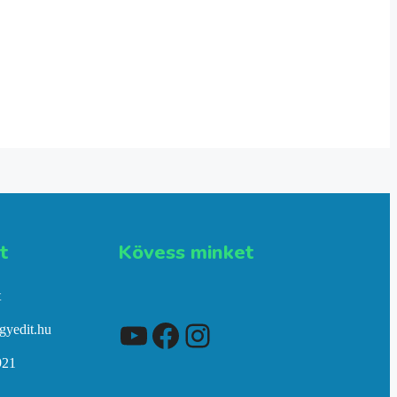
​
Kövess minket
t
YouTube
Facebook
Instagram
gyedit.hu
921