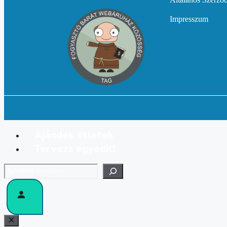
Impresszum
Ajándék ötletek
Tervezz egyedit!
Keresés