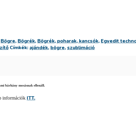
:
Bögre
,
Bögrék
,
Bögrék, poharak, kancsók
,
Egyedit techno
zítő
Címkék:
ajándék
,
bögre
,
szublimáció
ami bárhány mosásnak ellenáll.
ITT.
bb információk