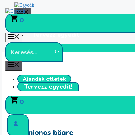
Kilépés
a
Menü
tartalomba
0
Ajándék ötletek
Tervezz egyedit!
Menü
0
Menü
Ajándék ötletek
Tervezz egyedit!
0
Kezdőlap
Alapanyagok
Szublimációhoz
Szublim
/
/
/
Kamionos bögre