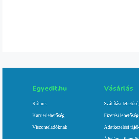
3,990
Ft
Kosárba teszem
Zenész bögre
3,990
Ft
Kosárba teszem
Egyedit.hu
Vásárlás​
Rólunk
Szállítási lehetős
Karrierlehetőség
Fizetési lehetősé
Viszonteladóknak
Adatkezelési tájé
Általános Szerződ