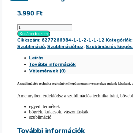
3,990
Ft
Kamionos
bögre
Kosárba teszem
Cikkszám:
6277266984-1-1-2-1-1-12
Kategóriák
mennyiség
Szublimáció
,
Szublimációhoz
,
Szublimációs kiegés
Leírás
További információk
Vélemények (0)
A szublimációs technika segítségével kopásmentes nyomatokat tudunk készíteni, 
Amennyiben érdeklődsz a szublimációs technika iránt, bőve
egyedi termékek
bögrék, kulacsok, vászontáskák
szublimáció
További információk