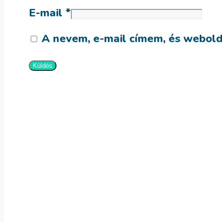
E-mail
*
A nevem, e-mail címem, és webol
Villanyszerelő bögre
3,990
Ft
Kosárba teszem
Villanyszerelő bögre