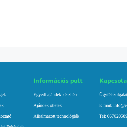
Információs pult​
Kapcsolat
égek
Egyedi ajándék készítése
Ügyfélszolgála
gek
Ajándék ötletek
E-mail: info@e
koztató
Alkalmazott technológiák
Tel: 06702058
ési Feltételek