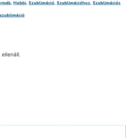
ermék
,
Hobbi
,
Szublimáció
,
Szublimációhoz
,
Szublimációs
szublimáció
llenáll.