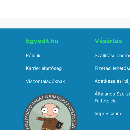
Kosárba teszem
Egyedit.hu
Vásárlás​
Rólunk
Szállítási lehet
Karrierlehetőség
Fizetési lehető
Adatkezelési tá
Viszonteladóknak
Általános Szerz
Feltételek
Impresszum