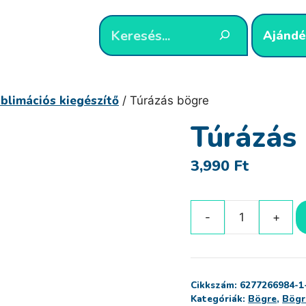
Ajándé
blimációs kiegészítő
/ Túrázás bögre
Túrázás
3,990
Ft
Túrázás
bögre
mennyiség
Cikkszám:
6277266984-1
Kategóriák:
Bögre
,
Bögr