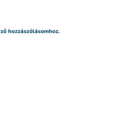
ező hozzászólásomhoz.
re