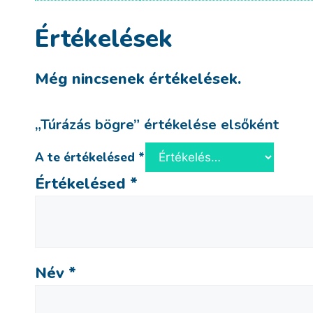
Értékelések
Még nincsenek értékelések.
„Túrázás bögre” értékelése elsőként
A te értékelésed
*
Értékelésed
*
Név
*