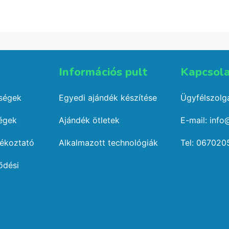
Kosárba teszem
Kosárba tesz
Információs pult​
Kapcsola
őségek
Egyedi ajándék készítése
Ügyfélszolgá
ségek
Ajándék ötletek
E-mail: info
jékoztató
Alkalmazott technológiák
Tel: 067020
ődési