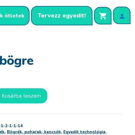
Tervezz egyedit!
k ötletek
 bögre
Kosárba teszem
-1-2-1-1-14
ék
,
Bögrék, poharak, kancsók
,
Egyedit technológia
,