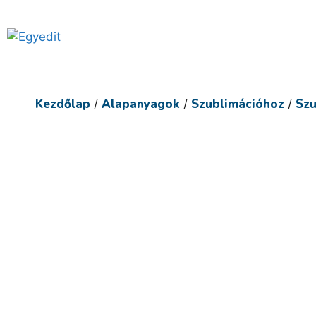
Kilépés
a
tartalomba
Kezdőlap
Alapanyagok
Szublimációhoz
Szu
/
/
/