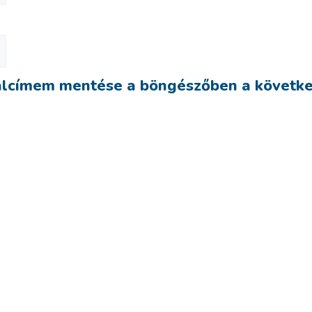
alcímem mentése a böngészőben a követk
anyszerelő bögre
Zenész bög
3,990
Ft
3,990
Ft