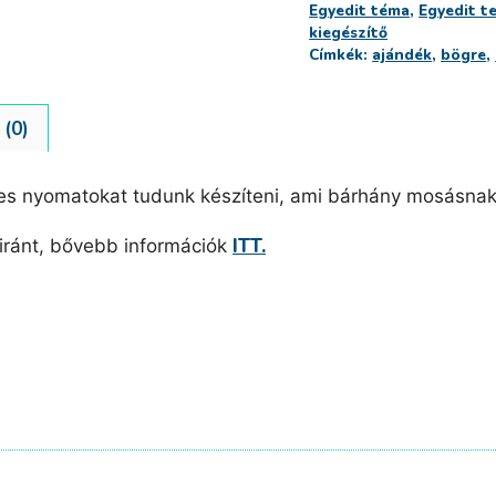
Egyedit téma
,
Egyedit t
kiegészítő
Címkék:
ajándék
,
bögre
,
(0)
s nyomatokat tudunk készíteni, ami bárhány mosásnak e
ITT.
iránt, bővebb információk