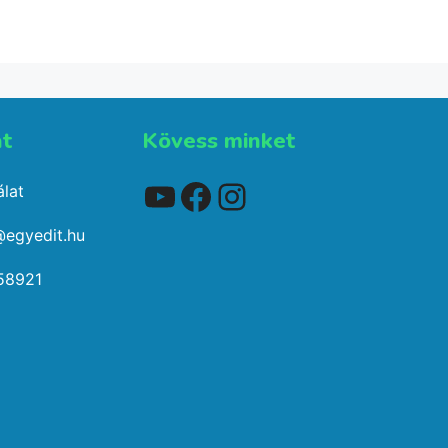
em
t​
Kövess minket
YouTube
Facebook
Instagram
lat
@egyedit.hu
58921