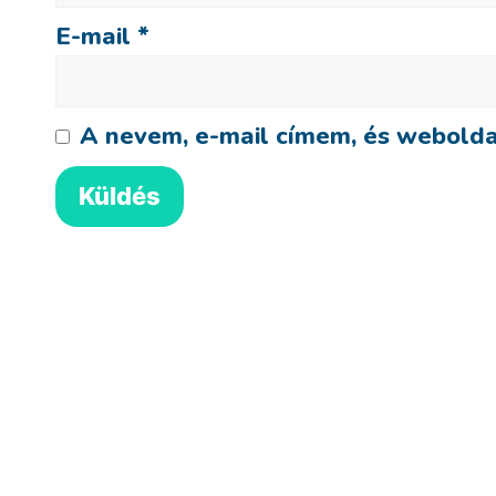
E-mail
*
A nevem, e-mail címem, és webold
Villanyszerelő bögre
Vill
3,990
Ft