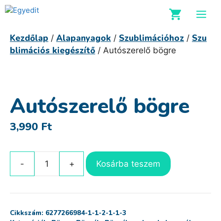
Kilépés
M
a
tartalomba
Kezdőlap
Alapanyagok
Szublimációhoz
Szu
/
/
/
blimációs kiegészítő
/ Autószerelő bögre
Autószerelő bögre
3,990
Ft
Kosárba teszem
Autószerelő
bögre
mennyiség
Cikkszám:
6277266984-1-1-2-1-1-3