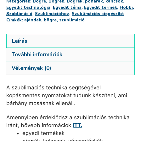
Kategóriák:
Bögre
,
Bögrék
,
Bögrék, poharak, kancsók
,
Egyedit technológia
,
Egyedit téma
,
Egyedit termék
,
Hobbi
,
Szublimáció
,
Szublimációhoz
,
Szublimációs kiegészítő
Címkék:
ajándék
,
bögre
,
szublimáció
Leírás
További információk
Vélemények (0)
A szublimációs technika segítségével
kopásmentes nyomatokat tudunk készíteni, ami
bárhány mosásnak ellenáll.
Amennyiben érdeklődsz a szublimációs technika
ITT.
iránt, bővebb információk
egyedi termékek
bögrék, kulacsok, vászontáskák