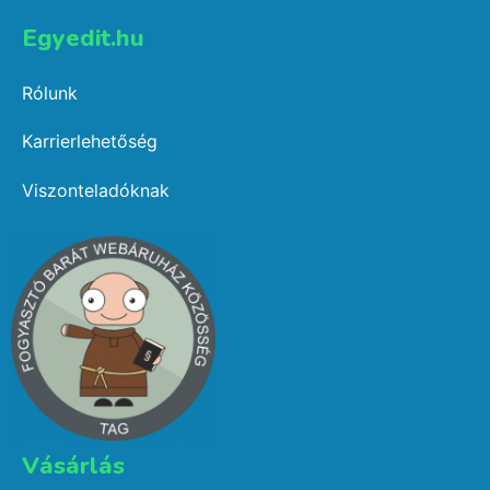
Egyedit.hu
Rólunk
Karrierlehetőség
Viszonteladóknak
Vásárlás​