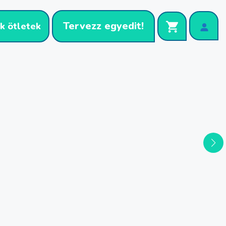
Tervezz egyedit!
k ötletek