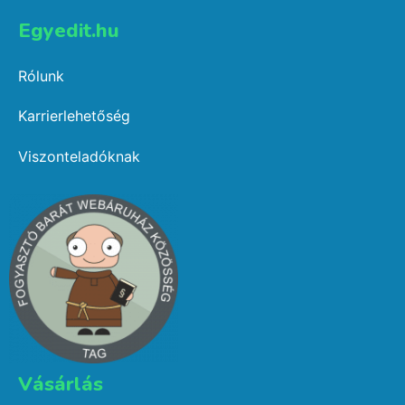
Egyedit.hu
Rólunk
Karrierlehetőség
Viszonteladóknak
Vásárlás​