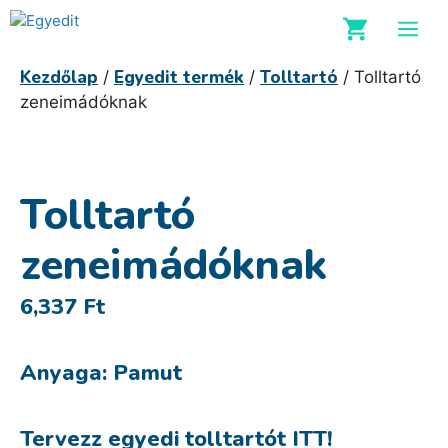
Kilépés
M
a
tartalomba
Kezdőlap
Egyedit termék
Tolltartó
/
/
/ Tolltartó
zeneimádóknak
Tolltartó
zeneimádóknak
6,337
Ft
Anyaga: Pamut
Tervezz egyedi tolltartót ITT!