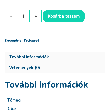
Kosárba teszem
Tolltartó
zeneimádóknak
mennyiség
Kategória:
Tolltartó
További információk
Vélemények (0)
További információk
Tömeg
1 kg