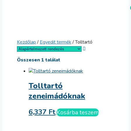
Kilépés
Menü
a
tartalomba
Kezdőlap
/
Egyedit termék
/ Tolltartó
Összesen 1 találat
Tolltartó
zeneimádóknak
6,337
Ft
Kosárba teszem