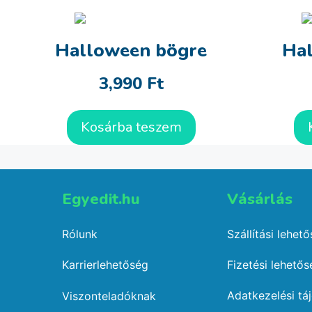
Halloween bögre
Ha
3,990
Ft
Kosárba teszem
Egyedit.hu
Vásárlás​
Rólunk
Szállítási lehet
Karrierlehetőség
Fizetési lehető
Adatkezelési tá
Viszonteladóknak