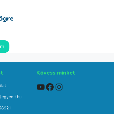
ögre
em
t​
Kövess minket
YouTube
Facebook
Instagram
lat
@egyedit.hu
58921