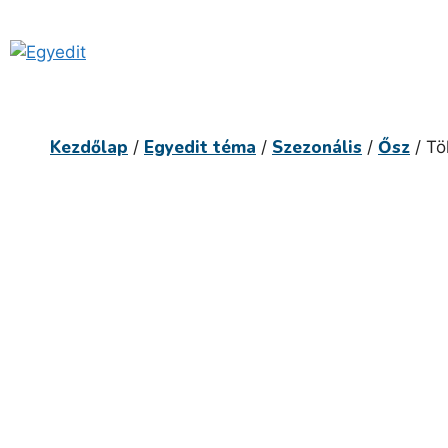
Kilépés
a
tartalomba
Kezdőlap
Egyedit téma
Szezonális
Ősz
/
/
/
/ Tö