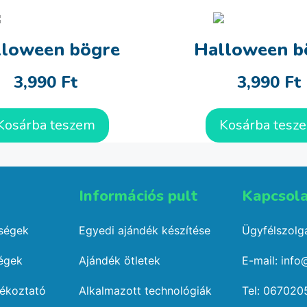
lloween bögre
Halloween b
3,990
Ft
3,990
Ft
Kosárba teszem
Kosárba tesz
Információs pult​
Kapcsola
őségek
Egyedi ajándék készítése
Ügyfélszolgá
ségek
Ajándék ötletek
E-mail: info
jékoztató
Alkalmazott technológiák
Tel: 067020