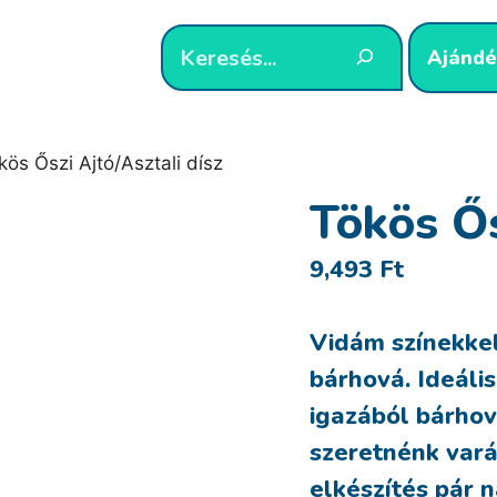
Ajándé
kös Őszi Ajtó/Asztali dísz
Tökös Ős
9,493
Ft
Vidám színekkel
bárhová. Ideális
igazából bárhov
szeretnénk vará
elkészítés pár 