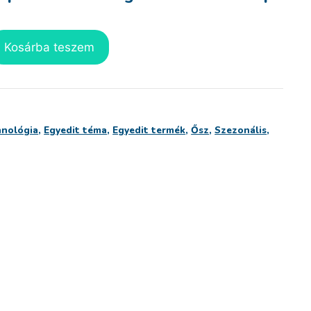
Kosárba teszem
hnológia
,
Egyedit téma
,
Egyedit termék
,
Ősz
,
Szezonális
,