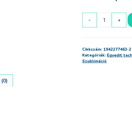
Tökös
Őszi
Ajtó/Asztali
dísz
Cikkszám:
1942277463-2
mennyiség
Kategóriák:
Egyedit tec
Szublimáció
(0)