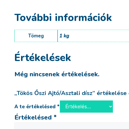
További információk
Tömeg
1 kg
Értékelések
Még nincsenek értékelések.
„Tökös Őszi Ajtó/Asztali dísz” értékelése
A te értékelésed
*
Értékelésed
*