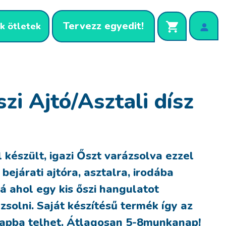
Tervezz egyedit!
k ötletek
zi Ajtó/Asztali dísz
 készült, igazi Őszt varázsolva ezzel
 bejárati ajtóra, asztalra, irodába
á ahol egy kis őszi hangulatot
zsolni. Saját készítésű termék így az
napba telhet. Átlagosan 5-8munkanap!