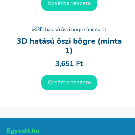
Kosárba teszem
3D hatású őszi bögre (minta
1)
3,651
Ft
Kosárba teszem
Egyedit.hu