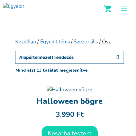
Kilépés
M
a
tartalomba
Kezdőlap
/
Egyedit téma
/
Szezonális
/ Ősz
Mind a(z) 13 találat megjelenítve
Halloween bögre
3,990
Ft
Kosárba teszem