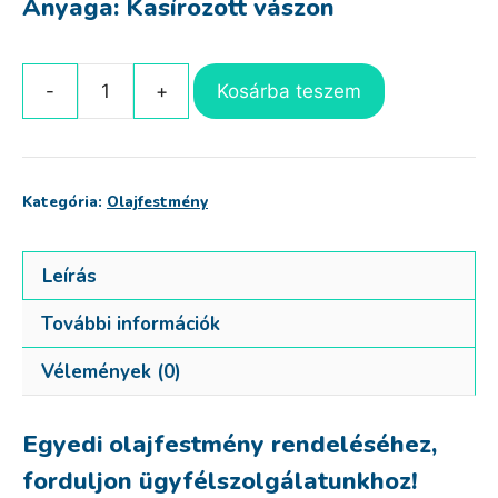
Anyaga: Kasírozott vászon
Kosárba teszem
Pillangó
mennyiség
Kategória:
Olajfestmény
Leírás
További információk
Vélemények (0)
Egyedi olajfestmény rendeléséhez,
forduljon ügyfélszolgálatunkhoz!