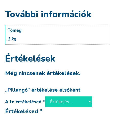
További információk
Tömeg
1 kg
Értékelések
Még nincsenek értékelések.
„Pillangó” értékelése elsőként
A te értékelésed
*
Értékelésed
*