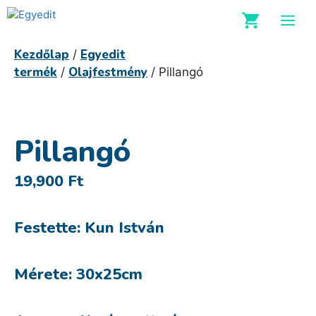
Kilépés
M
a
tartalomba
Kezdőlap
Egyedit
/
termék
Olajfestmény
/
/ Pillangó
Pillangó
19,900
Ft
Festette: Kun István
Mérete: 30x25cm