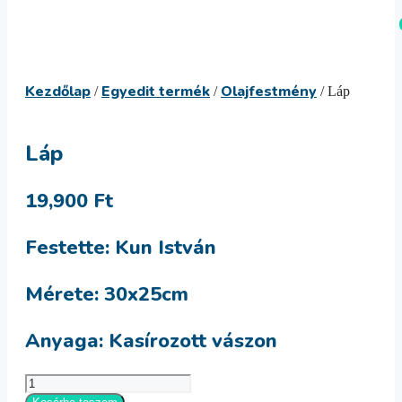
Kilépés
Menü
a
tartalomba
Kezdőlap
Egyedit termék
Olajfestmény
/
/
/ Láp
Láp
19,900
Ft
Festette: Kun István
Mérete: 30x25cm
Anyaga: Kasírozott vászon
Láp