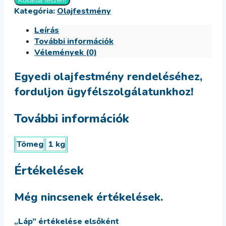
mennyiség
Kosárba teszem
Kategória:
Olajfestmény
Leírás
További információk
Vélemények (0)
Egyedi olajfestmény rendeléséhez,
forduljon ügyfélszolgálatunkhoz!
További információk
Tömeg
1 kg
Értékelések
Még nincsenek értékelések.
„Láp” értékelése elsőként