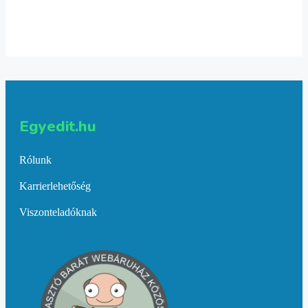
A Tisza mentén…
19,900
Ft
Kosárba teszem
Egyedit.hu
Rólunk
Karrierlehetőség
Viszonteladóknak