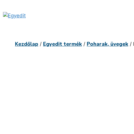
Kilépés
a
tartalomba
Kezdőlap
Egyedit termék
Poharak, üvegek
/
/
/ 