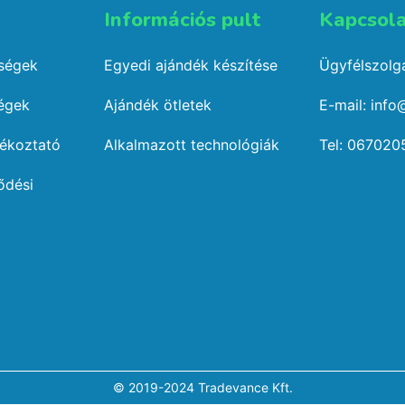
Információs pult​
Kapcsola
őségek
Egyedi ajándék készítése
Ügyfélszolgá
ségek
Ajándék ötletek
E-mail: info
jékoztató
Alkalmazott technológiák
Tel: 067020
ődési
© 2019-2024 Tradevance Kft.