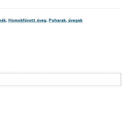
mék
,
Homokfúvott üveg
,
Poharak, üvegek