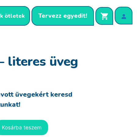
Tervezz egyedit!
k ötletek
– literes üveg
vott üvegekért keresd
unkat!
Kosárba teszem