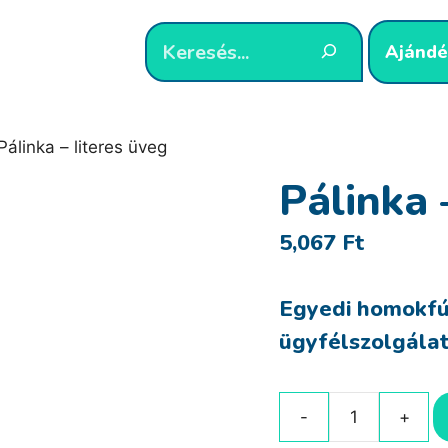
Ajándé
Pálinka – literes üveg
Pálinka 
5,067
Ft
Egyedi homokfú
ügyfélszolgálat
Pálinka