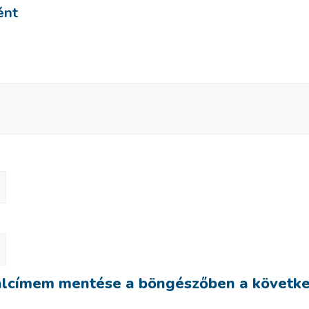
ént
alcímem mentése a böngészőben a követk