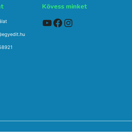
t​
Kövess minket
YouTube
Facebook
Instagram
lat
@egyedit.hu
58921