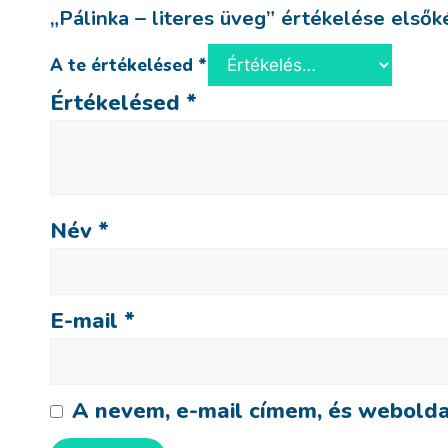
„Pálinka – literes üveg” értékelése elsők
A te értékelésed
*
Értékelésed
*
Név
*
E-mail
*
A nevem, e-mail címem, és webold