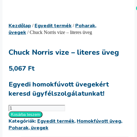
Kilépés
Menü
a
tartalomba
Kezdőlap
Egyedit termék
Poharak,
/
/
üvegek
/ Chuck Norris vize – literes üveg
Chuck Norris vize – literes üveg
5,067
Ft
Egyedi homokfúvott üvegekért
keresd ügyfélszolgálatunkat!
Chuck
Norris
Kosárba teszem
Kategóriák:
Egyedit termék
,
Homokfúvott üveg
,
vize
Poharak, üvegek
-
literes