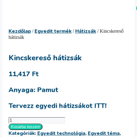
Kilépés
Menü
a
tartalomba
Kezdőlap
Egyedit termék
Hátizsák
/
/
/ Kincskereső
hátizsák
Kincskereső hátizsák
11,417
Ft
Anyaga: Pamut
Tervezz egyedi hátizsákot ITT!
Kincskereső
hátizsák
Kosárba teszem
Kategóriák:
Egyedit technológia
,
Egyedit téma
,
mennyiség