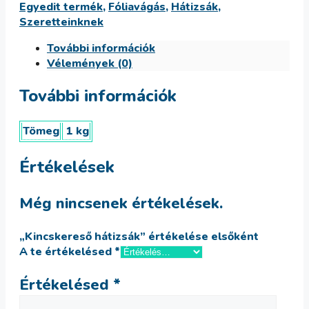
Egyedit termék
,
Fóliavágás
,
Hátizsák
,
Szeretteinknek
További információk
Vélemények (0)
További információk
Tömeg
1 kg
Értékelések
Még nincsenek értékelések.
„Kincskereső hátizsák” értékelése elsőként
A te értékelésed
*
Értékelésed
*