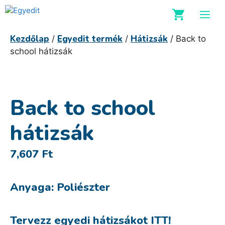
Kilépés
M
a
tartalomba
Kezdőlap
Egyedit termék
Hátizsák
/
/
/ Back to
school hátizsák
Back to school
hátizsák
7,607
Ft
Anyaga: Poliészter
Tervezz egyedi hátizsákot ITT!