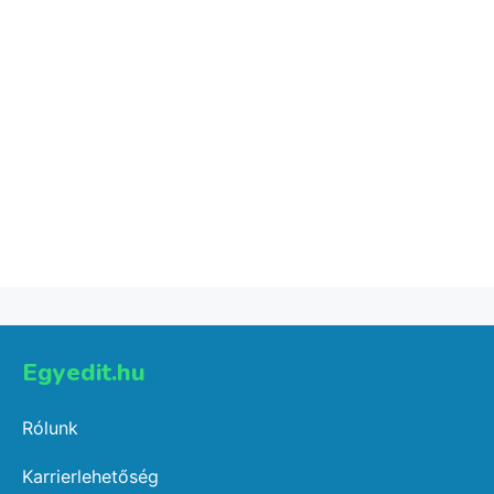
Számos kirakós kisgyerekeknek
4,432
Ft
Kosárba teszem
Egyedit.hu
Rólunk
Karrierlehetőség