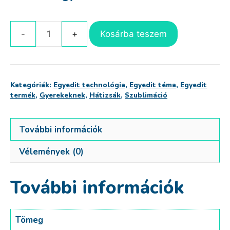
Kosárba teszem
Back
to
school
hátizsák
Kategóriák:
Egyedit technológia
,
Egyedit téma
,
Egyedit
mennyiség
termék
,
Gyerekeknek
,
Hátizsák
,
Szublimáció
További információk
Vélemények (0)
További információk
Tömeg