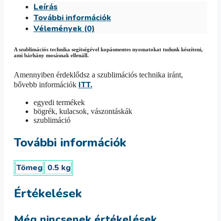
Leírás
További információk
Vélemények (0)
A szublimációs technika segítségével kopásmentes nyomatokat tudunk készíteni,
ami bárhány mosásnak ellenáll.
Amennyiben érdeklődsz a szublimációs technika iránt,
ITT.
bővebb információk
egyedi termékek
bögrék, kulacsok, vászontáskák
szublimáció
További információk
Tömeg
0.5 kg
Értékelések
Még nincsenek értékelések.