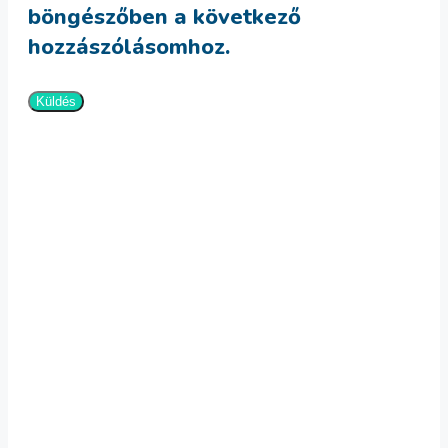
böngészőben a következő
hozzászólásomhoz.
Villanyszerelő bögre
3,990
Ft
Kosárba teszem
Villanyszerelő bögre
3,990
Ft
Kosárba teszem