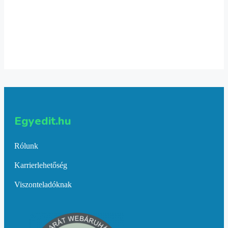
Zenész bögre
3,990
Ft
Kosárba teszem
Egyedit.hu
Rólunk
Karrierlehetőség
Viszonteladóknak