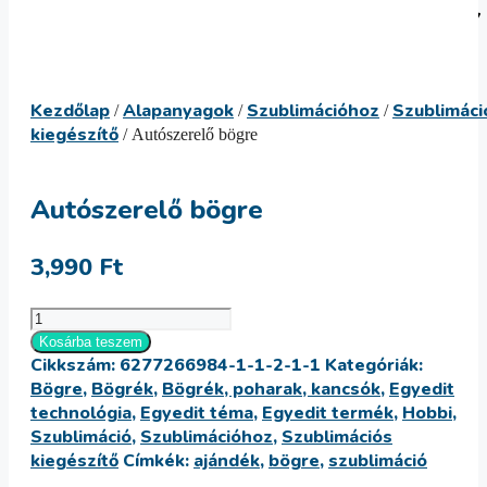
Kilépés
Menü
a
tartalomba
Kezdőlap
Alapanyagok
Szublimációhoz
Szublimáci
/
/
/
kiegészítő
/ Autószerelő bögre
Autószerelő bögre
3,990
Ft
Autószerelő
bögre
Kosárba teszem
Cikkszám:
6277266984-1-1-2-1-1
Kategóriák:
mennyiség
Bögre
,
Bögrék
,
Bögrék, poharak, kancsók
,
Egyedit
technológia
,
Egyedit téma
,
Egyedit termék
,
Hobbi
,
Szublimáció
,
Szublimációhoz
,
Szublimációs
kiegészítő
Címkék:
ajándék
,
bögre
,
szublimáció