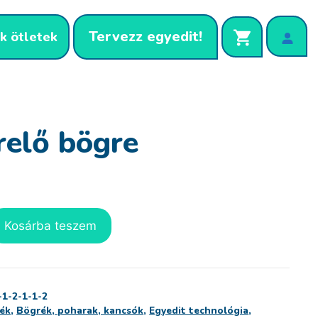
Tervezz egyedit!
k ötletek
relő bögre
Kosárba teszem
-1-2-1-1-2
ék
,
Bögrék, poharak, kancsók
,
Egyedit technológia
,