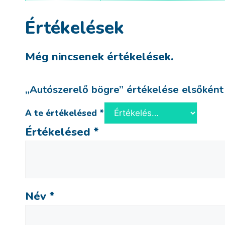
Értékelések
Még nincsenek értékelések.
„Autószerelő bögre” értékelése elsőként
A te értékelésed
*
Értékelésed
*
Név
*