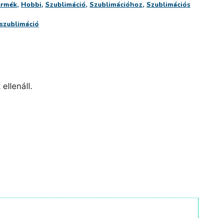
ermék
,
Hobbi
,
Szublimáció
,
Szublimációhoz
,
Szublimációs
szublimáció
llenáll.