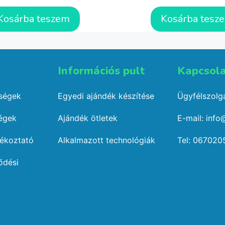
Kosárba teszem
Kosárba tesz
Információs pult​
Kapcsola
őségek
Egyedi ajándék készítése
Ügyfélszolgá
ségek
Ajándék ötletek
E-mail: info
jékoztató
Alkalmazott technológiák
Tel: 067020
ődési