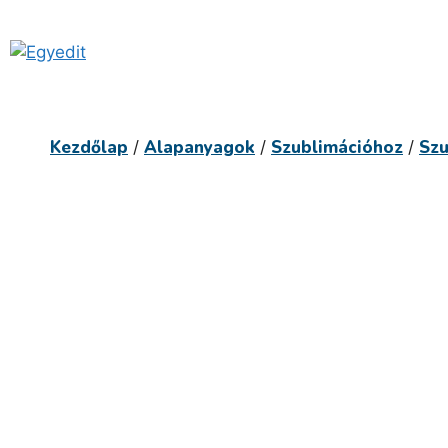
Kilépés
a
tartalomba
Kezdőlap
Alapanyagok
Szublimációhoz
Szu
/
/
/