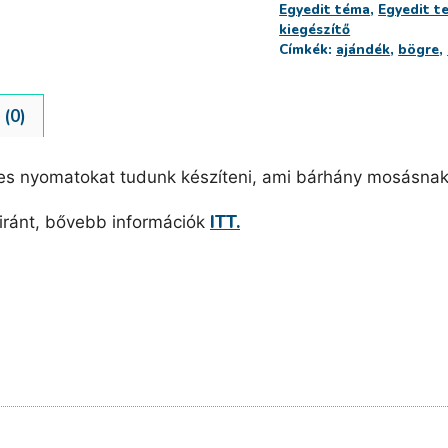
Egyedit téma
,
Egyedit t
kiegészítő
Címkék:
ajándék
,
bögre
,
(0)
s nyomatokat tudunk készíteni, ami bárhány mosásnak e
ITT.
iránt, bővebb információk