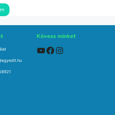
em
t​
Kövess minket
YouTube
Facebook
Instagram
lat
@egyedit.hu
58921