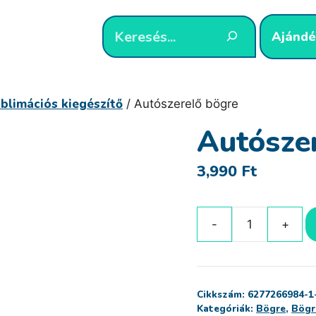
Ajándé
blimációs kiegészítő
/ Autószerelő bögre
Autósze
3,990
Ft
Autószerelő
bögre
mennyiség
Cikkszám:
6277266984-1
Kategóriák:
Bögre
,
Bögr