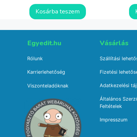
Kosárba teszem
Egyedit.hu
Vásárlás​
Rólunk
Szállítási lehet
Karrierlehetőség
Fizetési lehető
Adatkezelési tá
Viszonteladóknak
Általános Szerz
Feltételek
Impresszum