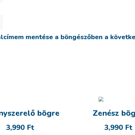
alcímem mentése a böngészőben a követk
anyszerelő bögre
Zenész bög
3,990
Ft
3,990
Ft