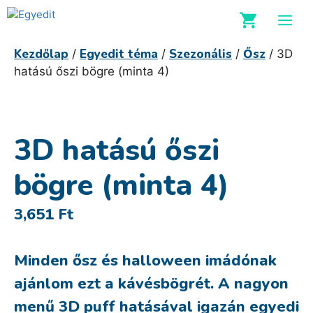
Kilépés
M
a
tartalomba
Kezdőlap
Egyedit téma
Szezonális
Ősz
/
/
/
/ 3D
hatású őszi bögre (minta 4)
3D hatású őszi
bögre (minta 4)
3,651
Ft
Minden ősz és halloween imádónak
ajánlom ezt a kávésbögrét. A nagyon
menű 3D puff hatásával igazán egyedi