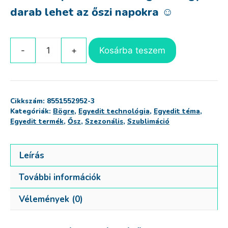
darab lehet az őszi napokra ☺
Kosárba teszem
3D
hatású
őszi
bögre
Cikkszám:
8551552952-3
(minta
Kategóriák:
Bögre
,
Egyedit technológia
,
Egyedit téma
,
4)
Egyedit termék
,
Ősz
,
Szezonális
,
Szublimáció
mennyiség
Leírás
További információk
Vélemények (0)