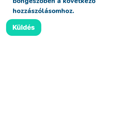
böngészőben a következő
hozzászólásomhoz.
Halloween bögre
3,990
Ft
Kosárba teszem