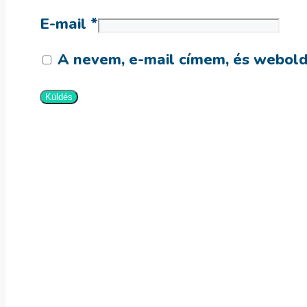
E-mail
*
A nevem, e-mail címem, és webol
Termék
Tovább olvasom
Termék