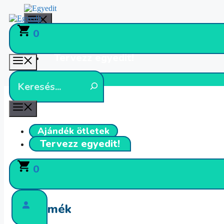
Kilépés
a
Menü
tartalomba
0
Ajándék ötletek
Tervezz egyedit!
Menü
0
Menü
Ajándék ötletek
Tervezz egyedit!
0
Kezdőlap
Uncategorized
/
/ Termék
Termék