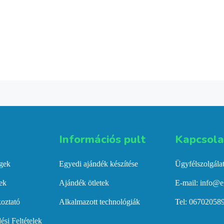
Információs pult​
Kapcsolat
égek
Egyedi ajándék készítése
Ügyfélszolgála
gek
Ajándék ötletek
E-mail: info@e
koztató
Alkalmazott technológiák
Tel: 06702058
ési Feltételek