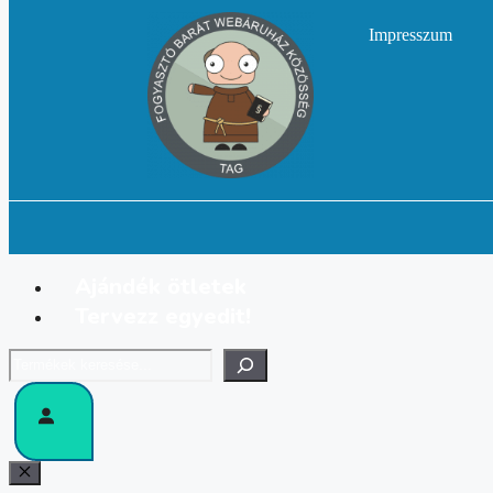
Impresszum
Ajándék ötletek
Tervezz egyedit!
Keresés
Bezár