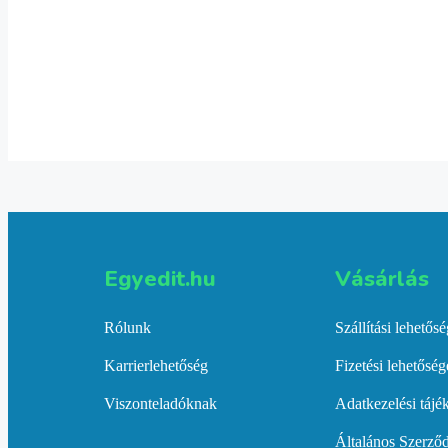
Tovább olvasom
Termék
Tovább olvasom
Egyedit.hu
Vásárlás​
Rólunk
Szállítási lehetős
Karrierlehetőség
Fizetési lehetősé
Viszonteladóknak
Adatkezelési tájé
Általános Szerződ