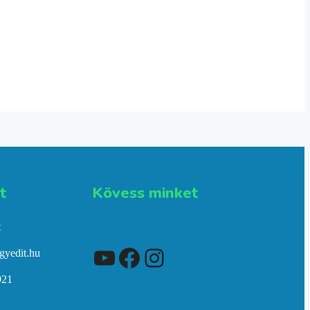
​
Kövess minket
t
YouTube
Facebook
Instagram
gyedit.hu
921