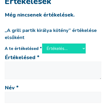
Értékelések
Még nincsenek értékelések.
„A grill partik királya kötény” értékelése
elsőként
A te értékelésed
*
Értékelésed
*
Név
*