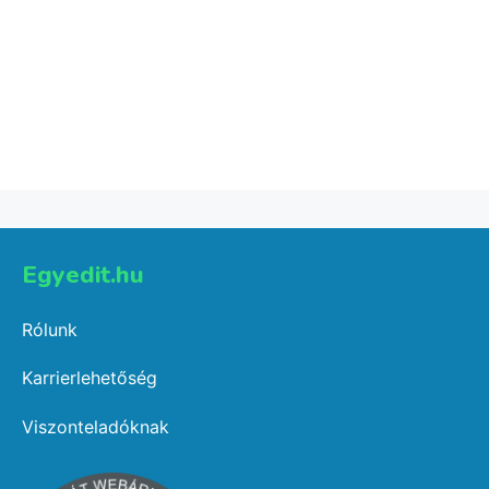
Zenész bögre
3,990
Ft
Kosárba teszem
Egyedit.hu
Rólunk
Karrierlehetőség
Viszonteladóknak