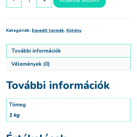
A
grill
partik
királya
Kategóriák:
Egyedit termék
,
Kötény
kötény
mennyiség
További információk
Vélemények (0)
További információk
Tömeg
1 kg