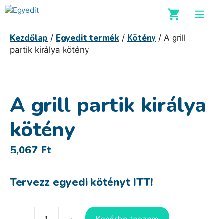
Kilépés
M
a
tartalomba
Kezdőlap
Egyedit termék
Kötény
/
/
/ A grill
partik királya kötény
A grill partik királya
kötény
5,067
Ft
Tervezz egyedi kötényt ITT!
Kosárba teszem