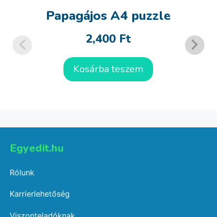
Papagájos A4 puzzle
2,400
Ft
Kosárba teszem
Egyedit.hu
Rólunk
Karrierlehetőség
Viszonteladóknak