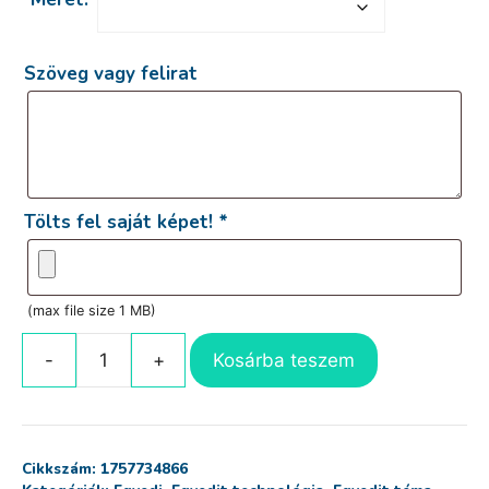
Szöveg vagy felirat
Tölts fel saját képet!
*
(max file size 1 MB)
Kosárba teszem
Puzzle
saját
képpel
és
Cikkszám:
1757734866
felirattal