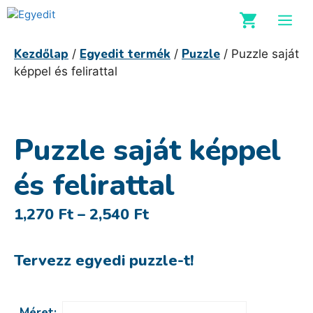
Kilépés
M
a
tartalomba
Kezdőlap
Egyedit termék
Puzzle
/
/
/ Puzzle saját
képpel és felirattal
Puzzle saját képpel
és felirattal
Ártartomány:
1,270
Ft
–
2,540
Ft
1,270 Ft
-
Tervezz egyedi puzzle-t!
2,540 Ft
Méret: