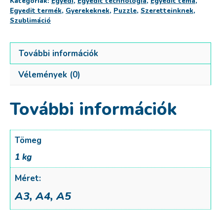
Kategóriák:
Egyedi
,
Egyedit technológia
,
Egyedit téma
,
mennyiség
Egyedit termék
,
Gyerekeknek
,
Puzzle
,
Szeretteinknek
,
Szublimáció
További információk
Vélemények (0)
További információk
Tömeg
1 kg
Méret:
A3, A4, A5