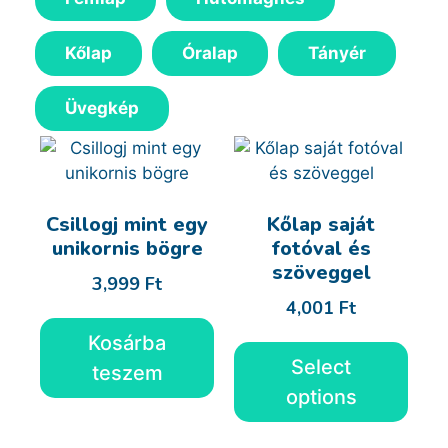
Kőlap
Óralap
Tányér
Üvegkép
Csillogj mint egy
Kőlap saját
unikornis bögre
fotóval és
szöveggel
3,999
Ft
4,001
Ft
Kosárba
Select
teszem
options