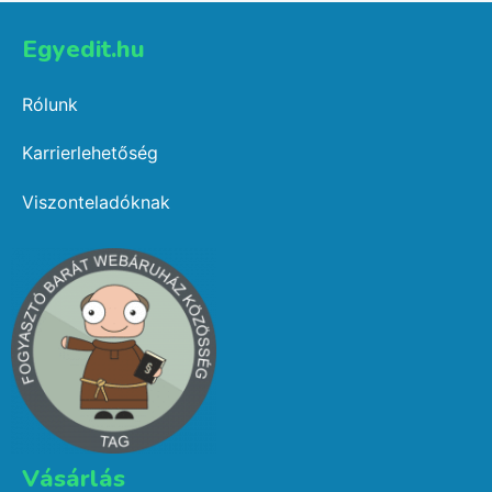
Egyedit.hu
Rólunk
Karrierlehetőség
Viszonteladóknak
Vásárlás​