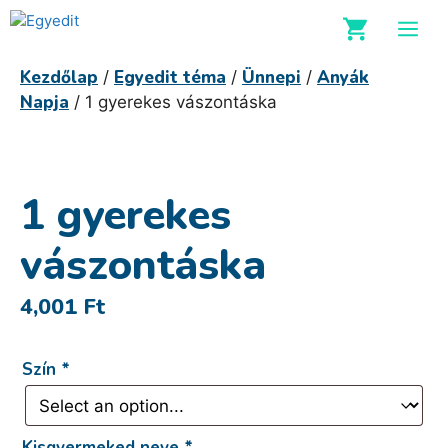
Kilépés
M
a
tartalomba
Kezdőlap
Egyedit téma
Ünnepi
Anyák
/
/
/
Napja
/ 1 gyerekes vászontáska
1 gyerekes
vászontáska
4,001
Ft
Szín
*
Kisgyermeked neve
*