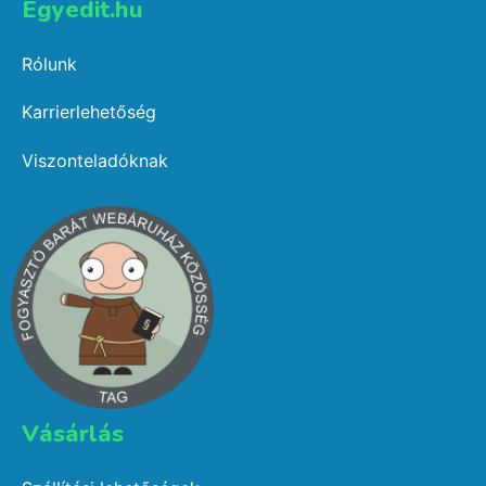
Egyedit.hu
Rólunk
Karrierlehetőség
Viszonteladóknak
Vásárlás​