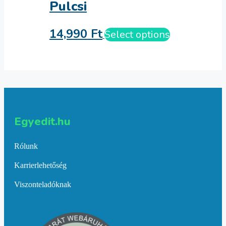
Pulcsi
14,990
Ft
Select options
Egyedit.hu
Rólunk
Karrierlehetőség
Viszonteladóknak