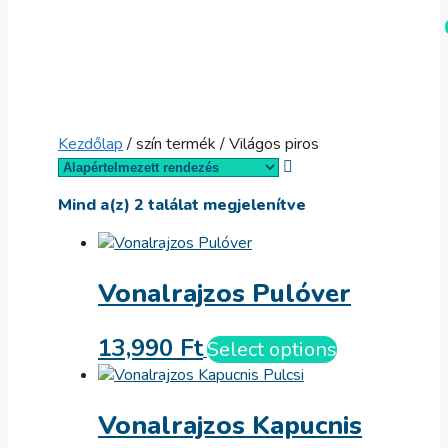
Kilépés
Menü
a
tartalomba
Kezdőlap
/ szín termék / Világos piros
Mind a(z) 2 találat megjelenítve
Vonalrajzos Pulóver
13,990
Ft
Select options
Vonalrajzos Kapucnis