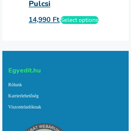
Pulcsi
14,990
Ft
Select options
Egyedit.hu
Rólunk
Karrierlehetőség
Viszonteladóknak