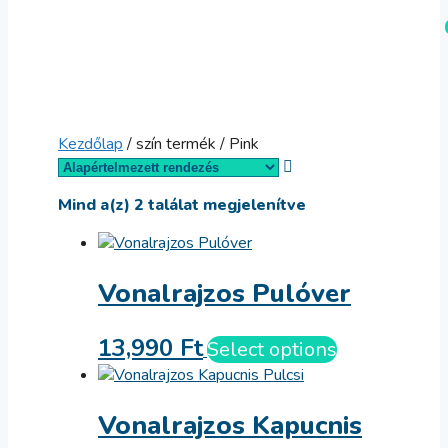
Kilépés
Menü
a
tartalomba
Kezdőlap
/ szín termék / Pink
Mind a(z) 2 találat megjelenítve
Vonalrajzos Pulóver
13,990
Ft
Select options
Vonalrajzos Kapucnis